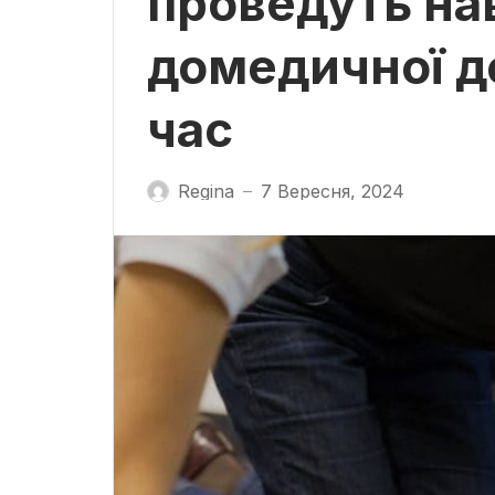
проведуть на
домедичної д
час
Regina
7 Вересня, 2024
—