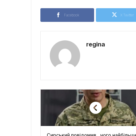
Facebook
X Twitter
regina
Сирський повідомив , чого найбільш