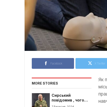
Facebook
X Twitter
Як 
MORE STORIES
міс
пра
Сирський
повідомив , чого
нав
найбільше чекає під
7 Вересня, 2024