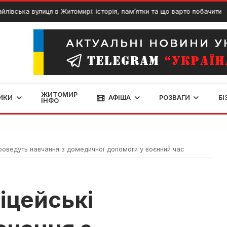
вулиця в Житомирі: історія, пам’ятки та що варто побачити
25 Т
ЖИТОМИР
ИКИ
АФІША
РОЗВАГИ
БІ
ІНФО
роведуть навчання з домедичної допомоги у воєнний час
іцейські