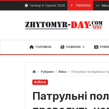
Skip
Четвер 6 Серпня 2026
TRENDING
Михайлівська 
23 Травня, 2024
to
content
ГОЛОВНА
НОВИНИ
РУБР
Рубрики
Війна
Патрульні поліцейські п
ВІЙНА
Патрульні пол