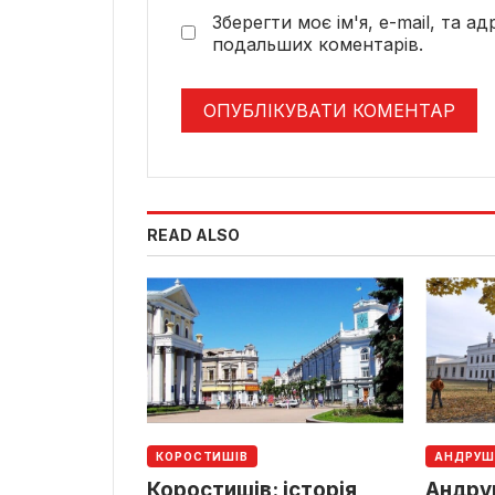
Зберегти моє ім'я, e-mail, та а
подальших коментарів.
READ ALSO
КОРОСТИШІВ
АНДРУШ
Коростишів: історія,
Андруш