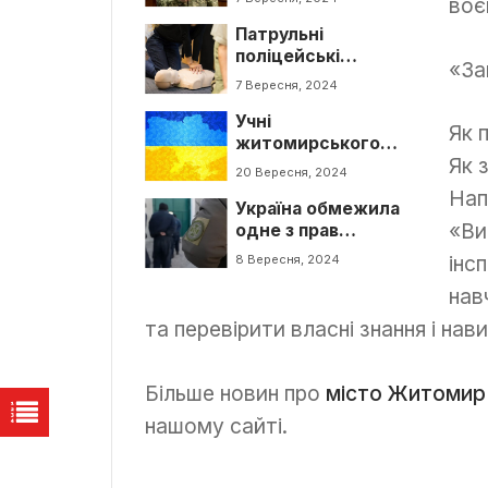
воє
час війни із Росією
Патрульні
поліцейські
«За
проведуть навчання
7 Вересня, 2024
з домедичної
Учні
допомоги у
Як 
житомирського
воєнний час
Як 
ліцею зібрали гроші
20 Вересня, 2024
на закупівлю РЕБу
Нап
Україна обмежила
«Ви
одне з прав
російських
інс
8 Вересня, 2024
полонених
нав
та перевірити власні знання і на
Більше новин про
місто Житомир
нашому сайті.