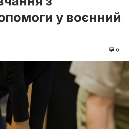
вчання з
опомоги у воєнний
0