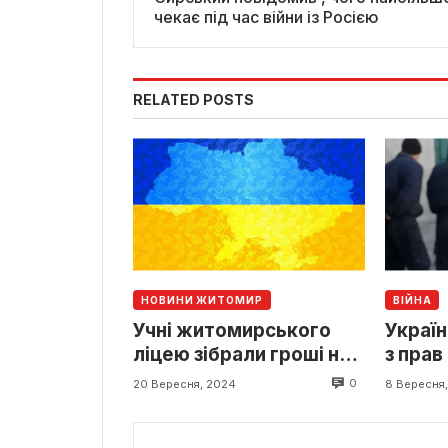
чекає під час війни із Росією
RELATED POSTS
НОВИНИ ЖИТОМИР
ВІЙНА
Учні житомирського
Украї
ліцею зібрали гроші на
з прав
закупівлю РЕБу
полон
0
20 Вересня, 2024
8 Вересня