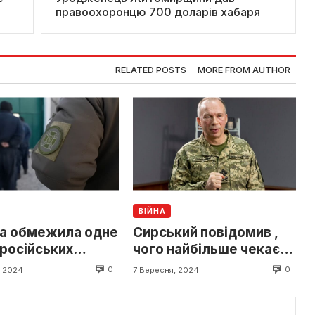
правоохоронцю 700 доларів хабаря
RELATED POSTS
MORE FROM AUTHOR
ВІЙНА
на обмежила одне
Сирський повідомив ,
 російських
чого найбільше чекає
ених
під час війни із Росією
0
0
, 2024
7 Вересня, 2024