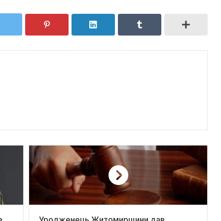
е
Уродженець Житомирщини дав