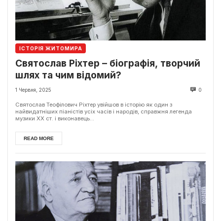
ІСТОРІЯ ЖИТОМИРА
Святослав Ріхтер – біографія, творчий
шлях та чим відомий?
1 Червня, 2025
0
Святослав Теофілович Ріхтер увійшов в історію як один з
найвидатніших піаністів усіх часів і народів, справжня легенда
музики XX ст. і виконавець...
READ MORE