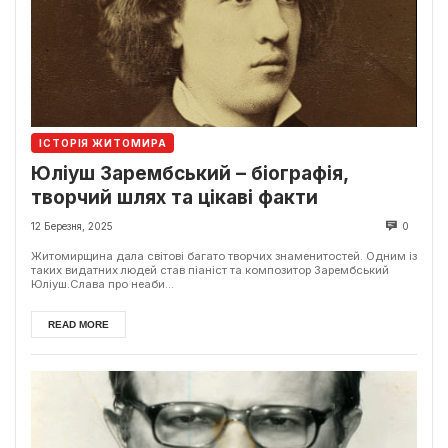
ІСТОРІЯ ЖИТОМИРА
Юліуш Зарембський – біографія,
творчий шлях та цікаві факти
12 Березня, 2025
0
Житомирщина дала світові багато творчих знаменитостей. Одним із
таких видатних людей став піаніст та композитор Зарембський
Юліуш.Слава про неаби...
READ MORE