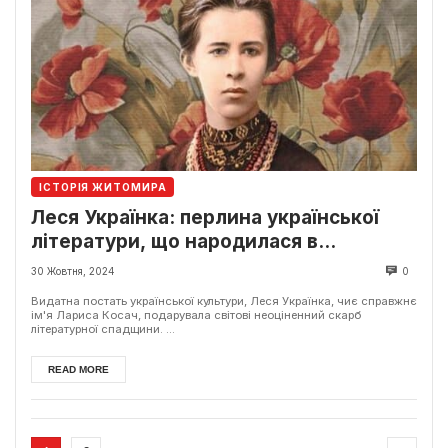
ІСТОРІЯ ЖИТОМИРА
Леся Українка: перлина української
літератури, що народилася в
Житомирі
30 Жовтня, 2024
0
Видатна постать української культури, Леся Українка, чиє справжнє
ім'я Лариса Косач, подарувала світові неоціненний скарб
літературної спадщини. ...
READ MORE