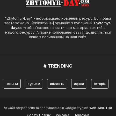
"Zhytomyr-Day" - інформаційно новинний ресурс. Всі права
застережено. Копіюючи інформацію з публікацій
zhytomyr-
day.com
обов'язково вказати, що матеріал взятий з
нашого ресурсу. А повне копіювання статті дозволяється
лише з посиланням на наш сайт.
# TRENDING
овини
туризм
область
афіша
Історія
жит
© Сайт розроблено та просувається в Google студією
Web-Seo-Tiko
Додати Новину
Реклама
Телеграм