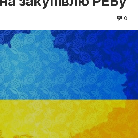
 на закупівлю РЕБу
0