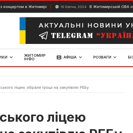
том в Житомирі
В Житомирській ОВА обговорюв
16 Квітня, 2024
ЖИТОМИР
ИКИ
АФІША
РОЗВАГИ
БІ
ІНФО
ського ліцею зібрали гроші на закупівлю РЕБу
ського ліцею