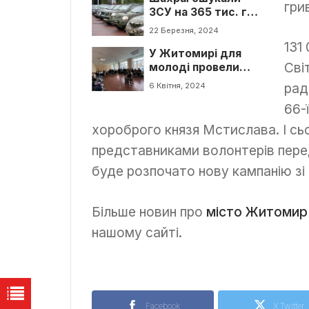
гри
ЗСУ на 365 тис. грн,
“Укрзалізниця”
продаючи неіснуючі
22 Березня, 2024
авто
131
У Житомирі для
Сві
молоді провели
“Базовий тренінг з
рад
6 Квітня, 2024
психологічної
66-
стійкості”
хороброго князя Мстислава. І сьо
представниками волонтерів пере
буде розпочато нову кампанію зі 
Більше новин про
місто Житомир
нашому сайті.
Facebook
X Twitter