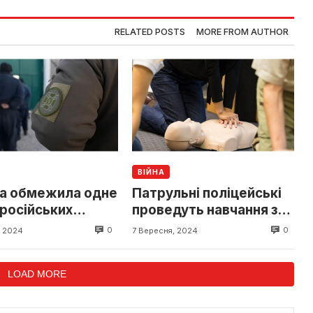
RELATED POSTS
MORE FROM AUTHOR
ВІЙНА
на обмежила одне
Патрульні поліцейські
 російських
проведуть навчання з
ених
домедичної допомоги у
0
0
, 2024
7 Вересня, 2024
воєнний час
LOAD MORE