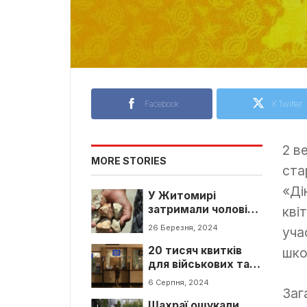
Facebook
X Twitter
2 в
MORE STORIES
ста
«Ді
У Житомирі
затримали чоловіка
кві
за кидання каміння
26 Березня, 2024
уча
в автівку
20 тисяч квитків
шко
для військових та
родичів поранених
6 Серпня, 2024
Заг
службовців
Шахраї ошукали
виділила