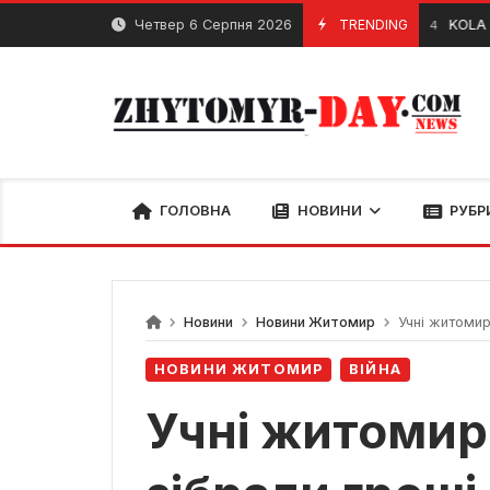
Skip
Четвер 6 Серпня 2026
TRENDING
KOLA з концер
11 Квітня, 2024
to
content
ГОЛОВНА
НОВИНИ
РУБР
Новини
Новини Житомир
Учні житомир
НОВИНИ ЖИТОМИР
ВІЙНА
Учні житомир