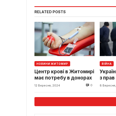
RELATED POSTS
НОВИНИ ЖИТОМИР
ВІЙНА
Центр крові в Житомирі
Украї
має потребу в донорах
з прав
полон
0
12 Вересня, 2024
8 Вересня