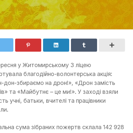
ересня у Житомирському 3 ліцею
ртувала благодійно-волонтерська акція:
н-дон-збираємо на дрон!», «Дрон замість
тів» та «Майбутнє – це ми!». У заході взяли
сть учні, батьки, вчителі та працівники
ли.
альна сума зібраних пожертв склала 142 928