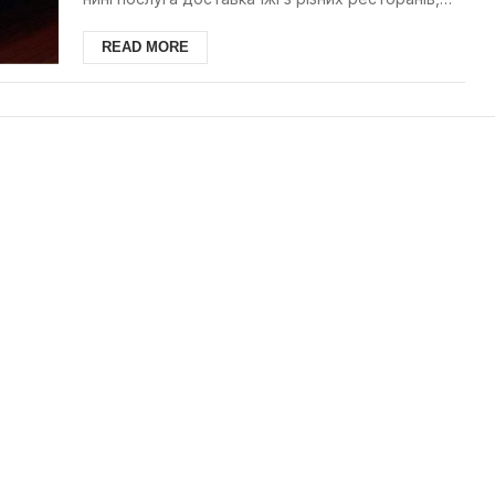
кафе, піц...
READ MORE