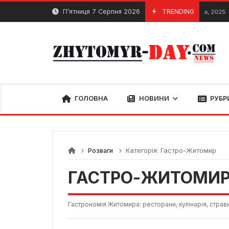
Skip
П’ятниця 7 Серпня 2026
TRENDING
Собо
25 Листопада, 2025
to
content
ГОЛОВНА
НОВИНИ
РУБР
Розваги
Категорія:
Гастро-Житомир
ГАСТРО-ЖИТОМИ
Гастрономія Житомира: ресторани, кулінарія, страв