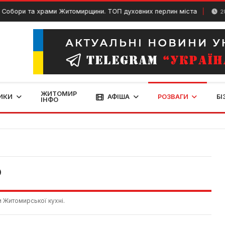
ри та храми Житомирщини. ТОП духовних перлин міста
28 Люто
ЖИТОМИР
ИКИ
АФІША
РОЗВАГИ
БІ
ІНФО
Р
и Житомирської кухні.