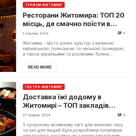
ТУРИЗМ ЖИТОМИР
Ресторани Житомира: ТОП 20
місць, де смачно поїсти в
Житомирі
0
1 Серпня, 2024
Житомир – місто різних культур з великою
єврейською, польською та чеською громадою,
а також українцями та росіянами. Кожна
громада, кожна родина ...
READ MORE
ГАСТРО-ЖИТОМИР
Доставка їжі додому в
Житомирі – ТОП закладів
міста
0
27 Травня, 2024
У сучасному активному світі для економії часу
та сил для людей була розроблена популярна
нині послуга доставка їжі з різних ресторанів,