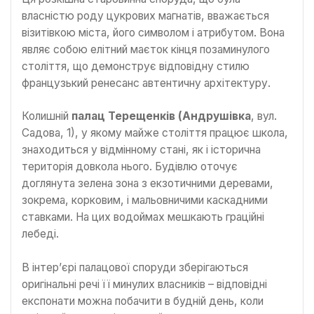
власністю роду цукрових магнатів, вважається
візитівкою міста, його символом і атрибутом. Вона
являє собою елітний маєток кінця позаминулого
століття, що демонструє відповідну стилю
французький ренесанс автентичну архітектуру.
Колишній
палац Терещенків (Андрушівка
, вул.
Садова, 1), у якому майже століття працює школа,
знаходиться у відмінному стані, як і історична
територія довкола нього. Будівлю оточує
доглянута зелена зона з екзотичними деревами,
зокрема, корковим, і мальовничими каскадними
ставками. На цих водоймах мешкають граційні
лебеді.
В інтер’єрі палацової споруди зберігаються
оригінальні речі її минулих власників – відповідні
експонати можна побачити в будній день, коли