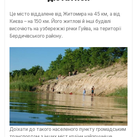
Це місто віддалене від Житомира на 45 км, а від
Києва – на 150 км. Його житлові й інші будівлі
височіють на узбережжі річки Гуйва, на території
Бердичівського району.
Доїхати до такого населеного пункту громадським
транспортом з інших міст країни найзручніше,