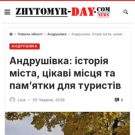
Skip
to
content
Новини області
Андрушівка
Андрушівка: історія міста, цікаві місця та пам’ятки для туристів
АНДРУШІВКА
Андрушівка: історія
міста, цікаві місця та
пам’ятки для туристів
0
Liza
25 Червня, 2026
—