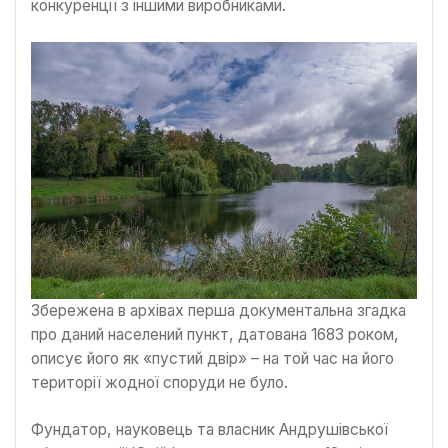
конкуренції з іншими виробниками.
Збережена в архівах перша документальна згадка
про даний населений пункт, датована 1683 роком,
описує його як «пустий двір» – на той час на його
території жодної споруди не було.
Фундатор, науковець та власник Андрушівської