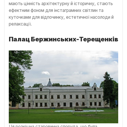
мають цінність архітектурну й історичну, стають
ефектним фоном для інстаграмних світлин та
куточками для відпочинку, естетичної насолоди й
релаксації.
Палац Бержинських-Терещенків
Ця розкішна старовинна споруда, що була