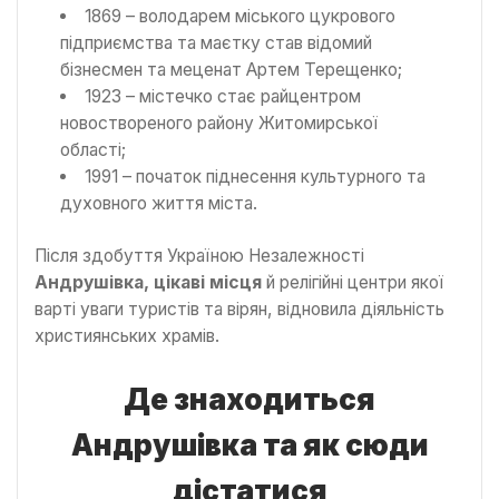
1869 – володарем міського цукрового
підприємства та маєтку став відомий
бізнесмен та меценат Артем Терещенко;
1923 – містечко стає райцентром
новоствореного району Житомирської
області;
1991 – початок піднесення культурного та
духовного життя міста.
Після здобуття Україною Незалежності
Андрушівка, цікаві місця
й релігійні центри якої
варті уваги туристів та вірян, відновила діяльність
християнських храмів.
Де знаходиться
Андрушівка та як сюди
дістатися