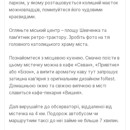
парком, у якому розташовується колишній маєток
можновладців, помилуйтеся його чудовими
краєвидами.
Огляньте міський центр – площу Шевченка та
пам’ятник ретро-трактору. Зробіть фото на тлі
головного католицького храму міста.
Познайомтеся з місцевою кухнею. Смачно поїсти в
цьому містечку можна в кафе «Севан», «Привітне»
або «Бізон», а випити ароматну каву тут запрошує
затишна кав’ярня з оригінальним дизайном foRest.
Домашньою їжею та свіжою випічкою в місті
славиться кафе-пекарня «Вишня».
Далі вирушайте до обсерваторії, віддаленої від
містечка на 4 км. Подорож автобусом чи
маршрутним таксі до неї займе не більше 7 хвилин.