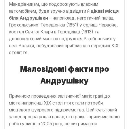
Мандрівникам, що подорожують власним
автомобілем, буде зручно відвідати й
цікаві місця
біля Андрушівки
– наприклад, неготичний палац
Грохольських-Терещенків (1851) у селищі Червоне,
костел Святої Клари в Городківці (1913) та
двоповерховий маєток подружжя Рацібовських у
селі Волиця, побудований приблизно в середині ХІХ
століття.
Маловідомі факти про
Андрушівку
Причиною проведення залізничної магістралі до
міста
наприкінці ХІХ століття
стали потреби
місцевого цукрового підприємства. Цей культовий
завод пропрацював понад сто років і припинив свою
роботу лише в 2005 році, не витримавши