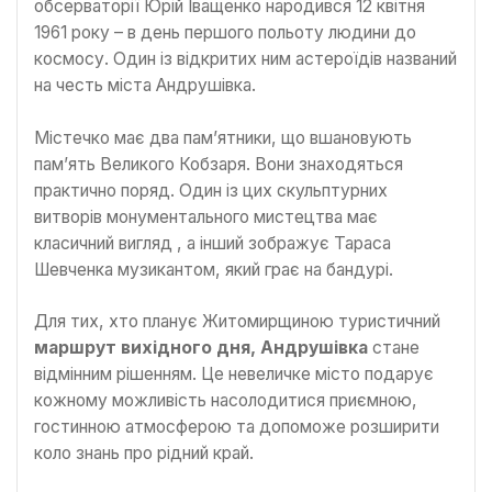
обсерваторії Юрій Іващенко народився 12 квітня
1961 року – в день першого польоту людини до
космосу. Один із відкритих ним астероїдів названий
на честь міста Андрушівка.
Містечко має два пам’ятники, що вшановують
пам’ять Великого Кобзаря. Вони знаходяться
практично поряд. Один із цих скульптурних
витворів монументального мистецтва має
класичний вигляд , а інший зображує Тараса
Шевченка музикантом, який грає на бандурі.
Для тих, хто планує Житомирщиною туристичний
маршрут вихідного дня, Андрушівка
стане
відмінним рішенням. Це невеличке місто подарує
кожному можливість насолодитися приємною,
гостинною атмосферою та допоможе розширити
коло знань про рідний край.