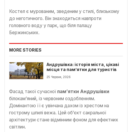
Костел є мурованим, зведеним у стилі, близькому
до неготичного. Він знаходиться навпроти
головного воду у парк, що біля палацу
Бержинських.
MORE STORIES
Андрушівка: історія міста, цікаві
місця та пам’ятки для туристів
25 Червня, 2026
Фасад такої сучасної
пам’ятки Андрушівки
білокам’яний, із червоним оздобленням.
Домінантою її є увінчана дахом із хрестом на
гострому шпилі вежа. Цей об’єкт сакральної
архітектури стане відмінним фоном для ефектних
світлин.