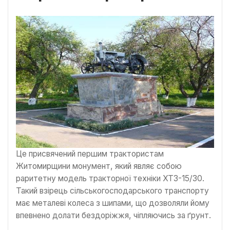
Це присвячений першим трактористам
Житомирщини монумент, який являє собою
раритетну модель тракторної техніки ХТЗ-15/30.
Такий взірець сільськогосподарського транспорту
має металеві колеса з шипами, що дозволяли йому
впевнено долати бездоріжжя, чіпляючись за ґрунт.