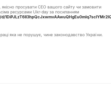
, якісно просувати СЕО вашого сайту чи замовити
всіма ресурсами Ukr-day за посиланням
ts/d/1DiPJLzT6II3hpQcJxwmvAAwuQHgEu0mlq7scIYMr2lQ
раці яка не порушує, чине законодавство України.