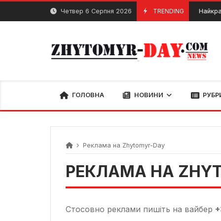
Skip
Четвер 6 Серпня 2026
TRENDING
Найкраще так
22 Січня, 2025
to
content
ГОЛОВНА
НОВИНИ
РУБР
Реклама на Zhytomyr-Day
РЕКЛАМА НА ZHY
Стосовно реклами пишіть на вайбер
+