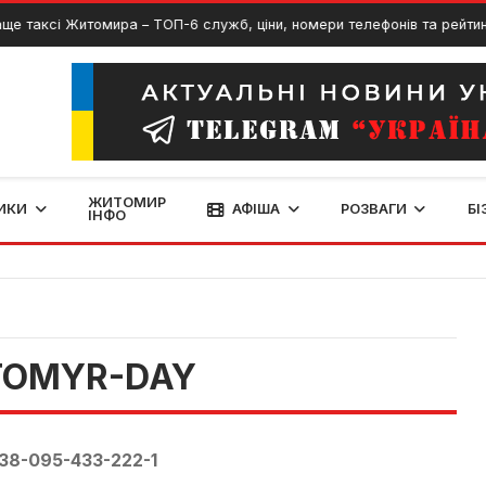
сі Житомира – ТОП-6 служб, ціни, номери телефонів та рейтинг
ЖИТОМИР
ИКИ
АФІША
РОЗВАГИ
БІ
ІНФО
TOMYR-DAY
38-095-433-222-1