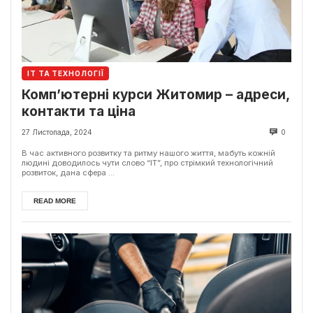
ІТ ТА ТЕХНОЛОГІЇ
Комп’ютерні курси Житомир – адреси,
контакти та ціна
27 Листопада, 2024
0
В час активного розвитку та ритму нашого життя, мабуть кожній
людині доводилось чути слово “ІТ”, про стрімкий технологічний
розвиток, дана сфера ...
READ MORE