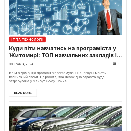
ІТ ТА ТЕХНОЛОГІЇ
Куди піти навчатись на програміста у
Житомирі: ТОП навчальних закладів ІТ
у місті
30 Травня, 2024
0
Всім відомо, що професії в програмуванні сьогодні мають
величезний попит. Це робота, яка необхідна зараз та буде
затребувана у майбутньому. Звича...
READ MORE