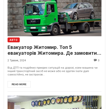
АВТО
Евакуатор Житомир. Топ 5
евакуаторів Житомира. Де замовити і
ціна?
2 Травня, 2024
0
Від ДТП та подібних прикрих ситуацій на дорозі, коли машина чи
інший транспортний засіб не може або не здатен їхати далі
самостійно, не застрахов...
READ MORE