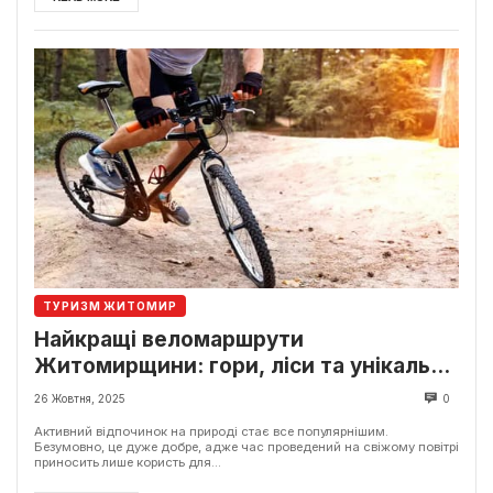
ТУРИЗМ ЖИТОМИР
Найкращі веломаршрути
Житомирщини: гори, ліси та унікальні
краєвиди
26 Жовтня, 2025
0
Активний відпочинок на природі стає все популярнішим.
Безумовно, це дуже добре, адже час проведений на свіжому повітрі
приносить лише користь для...