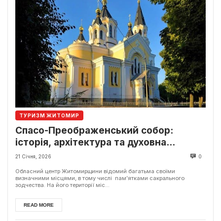
ТУРИЗМ ЖИТОМИР
Спасо-Преображенський собор:
історія, архітектура та духовна
спадщина України
21 Січня, 2026
0
Обласний центр Житомирщини відомий багатьма своїми
визначними місцями, в тому числі пам’ятками сакрального
зодчества. На його території міс...
READ MORE