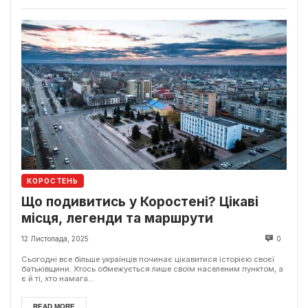
КОРОСТЕНЬ
Що подивитись у Коростені? Цікаві
місця, легенди та маршрути
12 Листопада, 2025
0
Сьогодні все більше українців починає цікавитися історією своєї
батьківщини. Хтось обмежується лише своїм населеним пунктом, а
є й ті, хто намага...
READ MORE