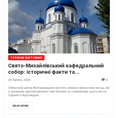
ТУРИЗМ ЖИТОМИР
Свято-Михайлівський кафедральний
собор: історичні факти та
богослужіння
26 Лютого, 2026
0
Обласний центр Житомирщини містить чимало визначних місць, які
є цікавими архітектурними пам’ятками та символами цього міста.
Одним із відповідни...
READ MORE