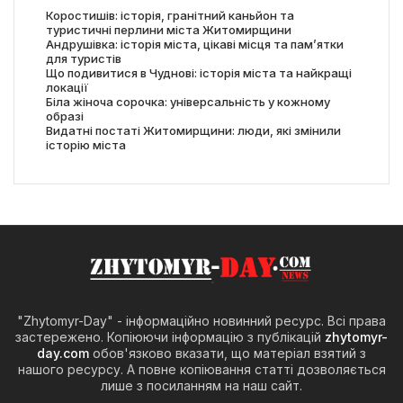
Коростишів: історія, гранітний каньйон та
туристичні перлини міста Житомирщини
Андрушівка: історія міста, цікаві місця та пам’ятки
для туристів
Що подивитися в Чуднові: історія міста та найкращі
локації
Біла жіноча сорочка: універсальність у кожному
образі
Видатні постаті Житомирщини: люди, які змінили
історію міста
"Zhytomyr-Day" - інформаційно новинний ресурс. Всі права
застережено. Копіюючи інформацію з публікацій
zhytomyr-
day.com
обов'язково вказати, що матеріал взятий з
нашого ресурсу. А повне копіювання статті дозволяється
лише з посиланням на наш сайт.