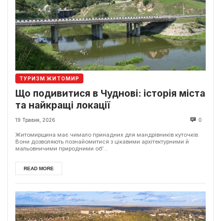
ТУРИЗМ ЖИТОМИР
Що подивитися в Чуднові: історія міста
та найкращі локації
19 Травня, 2026
0
Житомирщина має чимало принадних для мандрівників куточків.
Вони дозволяють познайомитися з цікавими архітектурними й
мальовничими природними об’...
READ MORE