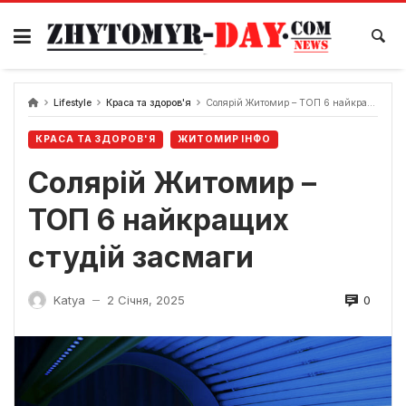
Skip
to
content
Lifestyle
Краса та здоров'я
Солярій Житомир – ТОП 6 найкращих студій засмаги
КРАСА ТА ЗДОРОВ'Я
ЖИТОМИР ІНФО
Солярій Житомир –
ТОП 6 найкращих
студій засмаги
0
Katya
2 Січня, 2025
—