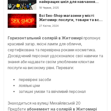
найкращих шкіл для навчання
дітей
18 Червня, 2025
Всі Sex-Shop магазини у місті
Житомир: послуги, товари та вся
необхідна інформація
27 Квітня, 2024
Горизонтальний солярій в Житомирі
пропонує
красивий загар. якісні лампи для обличчя,
сертифікована та перевірена роками косметика.
Досвідчений персонал удосконалює свої навички та
знання аби надавати своїм улюбленим клієнтам
послуги на високому рівні. Переваги:
перевірені засоби
лояльні ціни
затишні умови та ввічливий персонал
Знаходиться на вулиці Михайлівській 20
Придбати
абонемент на солярій в Житомирі