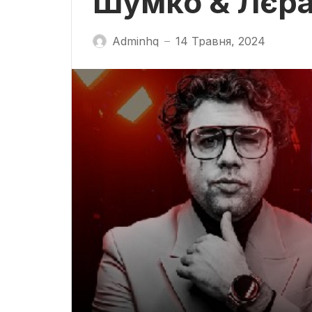
Шумко & Лєр
Adminhq
14 Травня, 2024
—