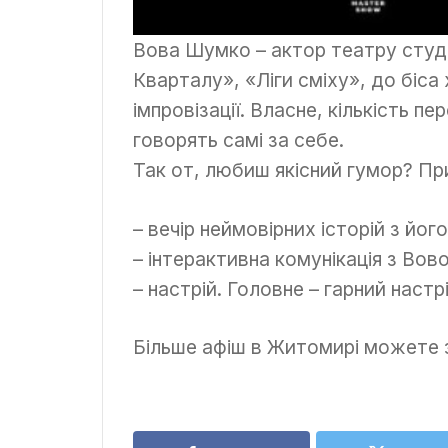
Вова Шумко – актор театру студ
Кварталу», «Ліги сміху», до біс
імпровізації. Власне, кількість 
говорять самі за себе.
Так от, любиш якісний гумор? Пр
– вечір неймовірних історій з йог
– інтерактивна комунікація з Во
– настрій. Головне – гарний настр
Більше афіш в Житомирі можете зн