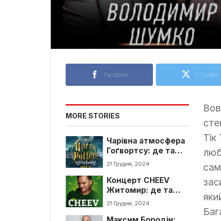
Facebook
X Twitter
Вов
MORE STORIES
сте
Тік
Чарівна атмосфера
Гоґвортсу: де та
люб
коли жителі
21 Грудня, 2024
сам
Житомира зможуть
Концерт CHEEV
її відчути?
зас
Житомир: де та
яки
коли?
21 Грудня, 2024
Баг
Максим Бородін: