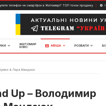
лефон чи смартфон в Житомирі? ТОП точок продажу
11 Квітня, 
ЖИТОМИР
ИКИ
АФІША
РОЗВАГИ
БІ
ІНФО
 Шумко & Лєра Мандзюк
nd Up – Володимир