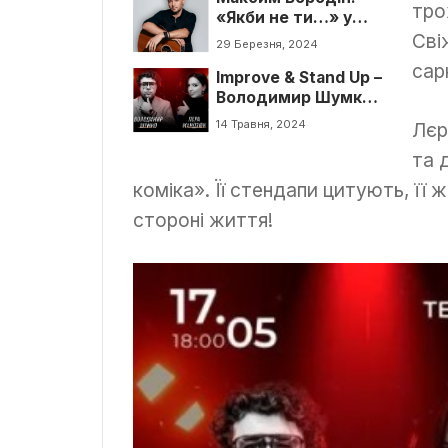
тро
«Якби не ти…» у
Житомирі
Сві
29 Березня, 2024
сар
Improve & Stand Up –
Володимир Шумко
& Лєра Мандзюк
14 Травня, 2024
Лєр
та 
коміка». Її стендапи цитують, її
стороні життя!