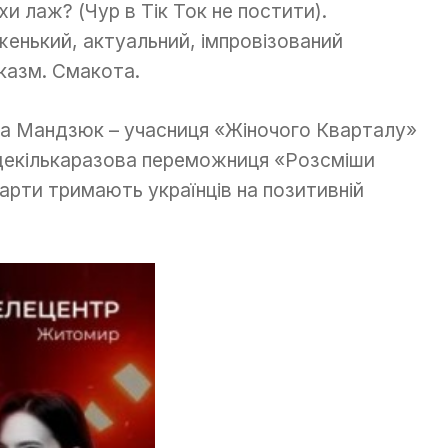
хи лаж? (Чур в Тік Ток не постити).
женький, актуальний, імпровізований
казм. Смакота.
а Мандзюк – учасниця «Жіночого Кварталу»
декількаразова переможниця «Розсміши
 жарти тримають українців на позитивній