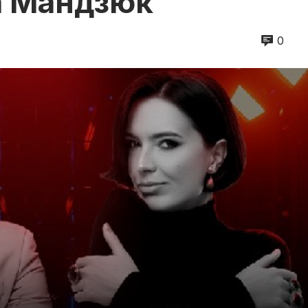
а Мандзюк
0