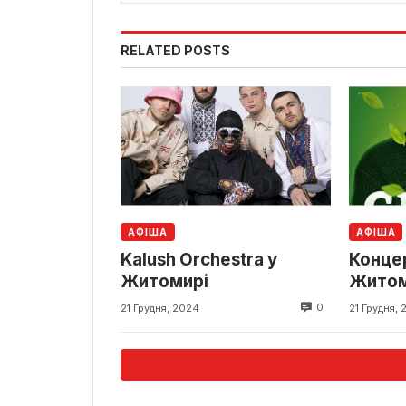
RELATED POSTS
АФІША
АФІША
Kalush Orchestra у
Конце
Житомирі
Житом
0
21 Грудня, 2024
21 Грудня,