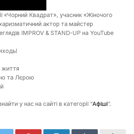
ії «Чорний Квадрат», учасник «Жіночого
а харизматичний актор та майстер
переглядів IMPROV & STAND-UP на YouTube
иходь!
о життя
вою та Лєрою
ій
айти у нас на сайті в категорії “
Афіші
“.