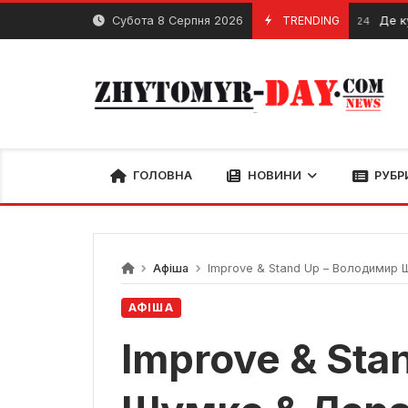
Skip
Субота 8 Серпня 2026
TRENDING
Де купити те
11 Червня, 2024
to
content
ГОЛОВНА
НОВИНИ
РУБР
Афіша
Improve & Stand Up – Володимир
АФІША
Improve & Sta