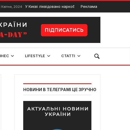
У Києві ліквідовано наркобанду
Реклама
МУР. Пре
2024
16 Травня, 2024
ЗНЕС
LIFESTYLE
СТАТТІ
НОВИНИ В ТЕЛЕГРАМІ ЦЕ ЗРУЧНО