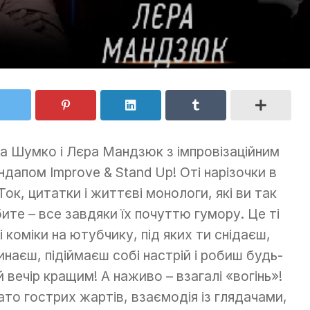
а Шумко і Лєра Мандзюк з імпровізаційним
ндапом Improve & Stand Up! Оті нарізочки в
 Ток, цитатки і життєві монологи, які ви так
ите – все завдяки їх почуттю гумору. Це ті
і коміки на ютубчику, під яких ти снідаєш,
инаєш, підіймаєш собі настрій і робиш будь-
й вечір кращим! А наживо – взагалі «вогінь»!
ато гострих жартів, взаємодія із глядачами,