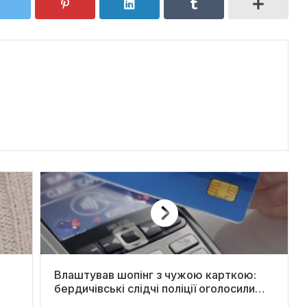
Влаштував шопінг з чужою карткою:
бердичівські слідчі поліції оголосили
містянину про підозру