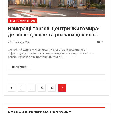
ЖИТОМИР ІНФО
Найкращі торгові центри Житомира:
де шопінг, кафе та розваги для всієї
родини
26 Березня, 2024
0
Обласний центр Житомирщини є містом з розвиненою
інфраструктурою, яке включає велику мережу торгівельних та
сервісних закладів, популярних у місц...
READ MORE
1
…
5
6
7
НОВИНИ В ТЕЛЕГРАМІ ЦЕ ЗРУЧНО