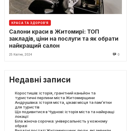
КРАСА ТА ЗДОРОВ'Я
Салони краси в Житомирі: ТОП
закладів, ціни на послуги та як обрати
найкращий салон
25 Квітня, 2024
0
Недавні записи
Коростишів: історія, гранітний каньйон та
туристичні перлини міста Житомирщини
Андрушівка: історія міста, цікаві місця та пам’ятки
для туристів
Що подивитися в Чуднові: історія міста та найкращі
локації
Біла жіноча сорочка: універсальність у кожному
образі
Видатні постаті Житомирщини: люди, які змінили