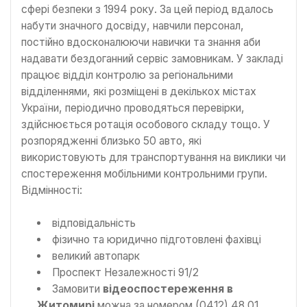
сфері безпеки з 1994 року. За цей період вдалось
набути значного досвіду, навчили персонал,
постійно вдосконалюючи навички та знання аби
надавати бездоганний сервіс замовникам. У закладі
працює відділ контролю за регіональними
відділеннями, які розміщені в декількох містах
України, періодично проводяться перевірки,
здійснюється ротація особового складу тощо. У
розпорядженні близько 50 авто, які
використовують для транспортування на виклики чи
спостереження мобільними контрольними групи.
Відмінності:
відповідальність
фізично та юридично підготовлені фахівці
великий автопарк
Проспект Незалежності 91/2
Замовити
відеоспостереження в
Житомирі
можна за номером (0412) 48 01