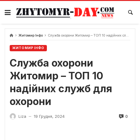
Skip
to
content
Житомир Інфо
Служба охорони Житомир – ТОП 10 надійних служб для охорони
ЖИТОМИР ІНФО
Служба охорони
Житомир – ТОП 10
надійних служб для
охорони
0
Liza
19 Грудня, 2024
—