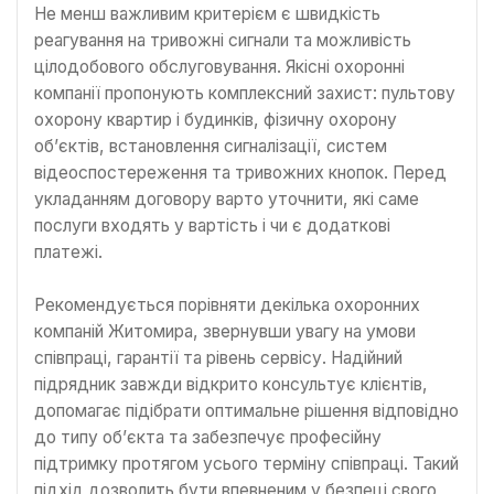
Не менш важливим критерієм є швидкість
реагування на тривожні сигнали та можливість
цілодобового обслуговування. Якісні охоронні
компанії пропонують комплексний захист: пультову
охорону квартир і будинків, фізичну охорону
об’єктів, встановлення сигналізації, систем
відеоспостереження та тривожних кнопок. Перед
укладанням договору варто уточнити, які саме
послуги входять у вартість і чи є додаткові
платежі.
Рекомендується порівняти декілька охоронних
компаній Житомира, звернувши увагу на умови
співпраці, гарантії та рівень сервісу. Надійний
підрядник завжди відкрито консультує клієнтів,
допомагає підібрати оптимальне рішення відповідно
до типу об’єкта та забезпечує професійну
підтримку протягом усього терміну співпраці. Такий
підхід дозволить бути впевненим у безпеці свого