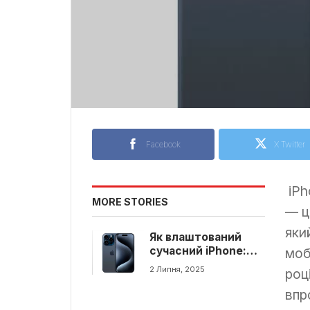
Facebook
X Twitter
iPh
MORE STORIES
— ц
яки
Як влаштований
сучасний iPhone:
моб
секрети
2 Липня, 2025
роц
технологічного
дива
впр