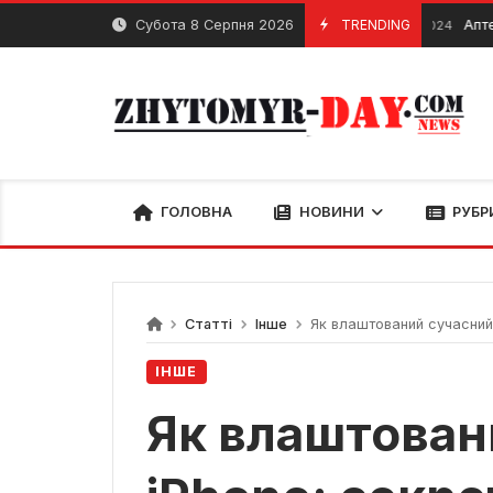
Skip
Субота 8 Серпня 2026
TRENDING
Аптечний пу
30 Серпня, 2024
to
content
ГОЛОВНА
НОВИНИ
РУБР
Статті
Інше
Як влаштований сучасний 
ІНШЕ
Як влаштован