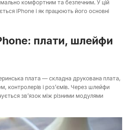
ально комфортним та безпечним. У цій
ється iPhone і як працюють його основні
iPhone: плати, шлейфи
еринська плата — складна друкована плата,
ем, контролерів і роз’ємів. Через шлейфи
печується зв’язок між різними модулями