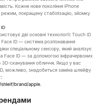
авість. Кожне нове покоління iPhone
й режим, покращену стабілізацію, зйомку
 ID
истовує дві основні технології: Touch ID
а Face ID — система розпізнавання
дяки спеціальному сенсору, який аналізує
 а Face ID — за допомогою інфрачервоних
о 3D-сканування обличчя. Якщо у вас
ID, можливо, знадобиться заміна шлейфу
:
shleif/brand/apple
.
брендами