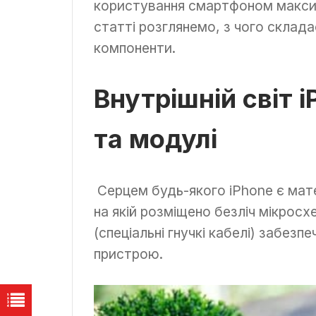
користування смартфоном максим
статті розглянемо, з чого склада
компоненти.
Внутрішній світ 
та модулі
Серцем будь-якого iPhone є мат
на якій розміщено безліч мікросх
(спеціальні гнучкі кабелі) забез
пристрою.