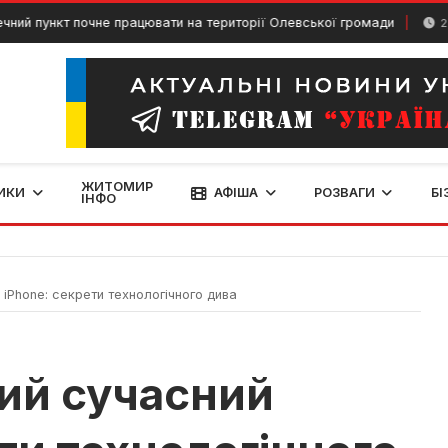
нкт почне працювати на території Олевської громади
22 Квітня
ЖИТОМИР
ИКИ
АФІША
РОЗВАГИ
БІ
ІНФО
iPhone: секрети технологічного дива
ий сучасний