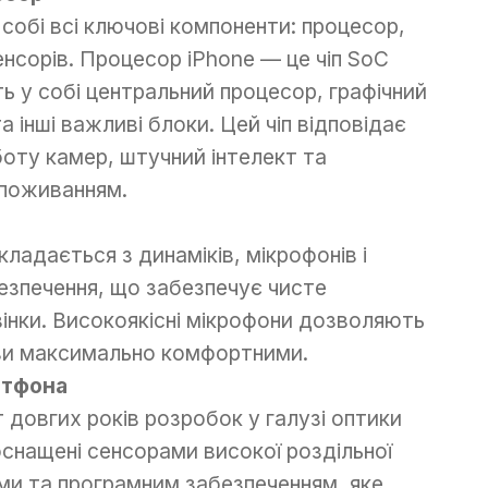
собі всі ключові компоненти: процесор,
енсорів. Процесор iPhone — це чіп SoC
ить у собі центральний процесор, графічний
 інші важливі блоки. Цей чіп відповідає
оту камер, штучний інтелект та
споживанням.
ладається з динаміків, мікрофонів і
езпечення, що забезпечує чисте
звінки. Високоякісні мікрофони дозволяють
ви максимально комфортними.
ртфона
 довгих років розробок у галузі оптики
снащені сенсорами високої роздільної
ми та програмним забезпеченням, яке