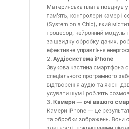
Материнська плата поєднує у 
пам’ять, контролери камер і с
(System on a Chip), який міст
процесор, нейронний модуль та
за швидку обробку даних, роб
ефективне управління енерго
Аудіосистема iPhone
Звукова частина смартфона ск
спеціального програмного заб
відтворення аудіо та якісні д
усувати шум і роблять розмо
Камери — очі вашого сма
Камери iPhone — це результат
та обробки зображень. Вони о
здатності, покращеними лінза