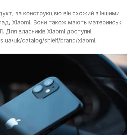
дукт, за конструкцією він схожий з іншими
ад, Xiaomi. Вони також мають материнські
ї. Для власників Xiaomi доступні
.ua/uk/catalog/shleif/brand/xiaomi.