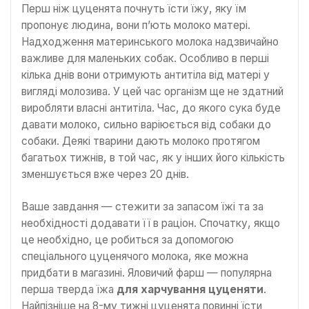
Перш ніж цуценята почнуть їсти їжу, яку їм
пропонує людина, вони п’ють молоко матері.
Надходження материнського молока надзвичайно
важливе для маленьких собак. Особливо в перші
кілька днів вони отримують антитіла від матері у
вигляді молозива. У цей час організм ще не здатний
виробляти власні антитіла. Час, до якого сука буде
давати молоко, сильно варіюється від собаки до
собаки. Деякі тварини дають молоко протягом
багатьох тижнів, в той час, як у інших його кількість
зменшується вже через 20 днів.
Ваше завдання — стежити за запасом їжі та за
необхідності додавати її в раціон. Спочатку, якщо
це необхідно, це робиться за допомогою
спеціального цуценячого молока, яке можна
придбати в магазині. Яловичий фарш — популярна
перша тверда їжа
для харчування цуценяти
.
Найпізніше на 8-му тижні цуценята повинні їсти