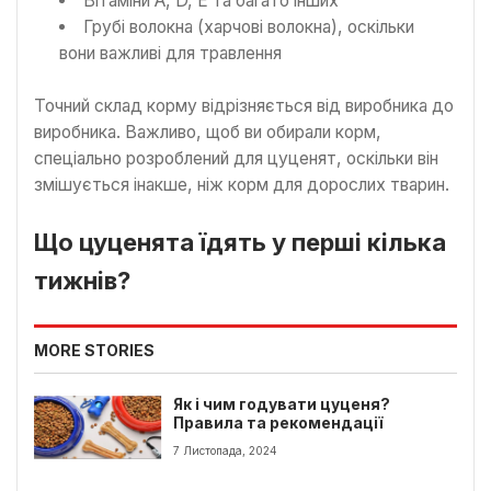
Вітаміни A, D, E та багато інших
Грубі волокна (харчові волокна), оскільки
вони важливі для травлення
Точний склад корму відрізняється від виробника до
виробника. Важливо, щоб ви обирали корм,
спеціально розроблений для цуценят, оскільки він
змішується інакше, ніж корм для дорослих тварин.
Що цуценята їдять у перші кілька
тижнів?
MORE STORIES
Як і чим годувати цуценя?
Правила та рекомендації
7 Листопада, 2024