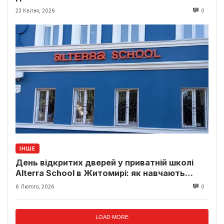
23 Квітня, 2026
0
ІНШЕ
День відкритих дверей у приватній школі
Alterra School в Житомирі: як навчають
дітей у сучасному форматі
6 Лютого, 2026
0
LOAD MORE