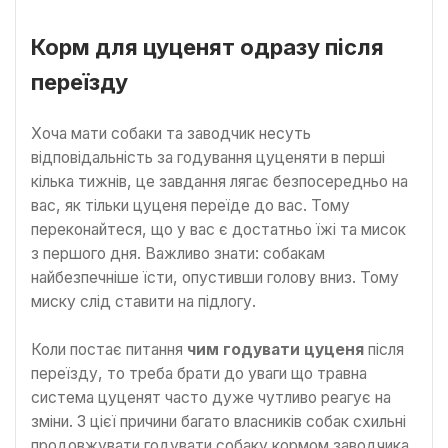
Корм для цуценят одразу після
переїзду
Хоча мати собаки та заводчик несуть
відповідальність за годування цуценяти в перші
кілька тижнів, це завдання лягає безпосередньо на
вас, як тільки цуценя переїде до вас. Тому
переконайтеся, що у вас є достатньо їжі та мисок
з першого дня. Важливо знати: собакам
найбезпечніше їсти, опустивши голову вниз. Тому
миску слід ставити на підлогу.
Коли постає питання
чим годувати цуценя
після
переїзду, то треба брати до уваги що травна
система цуценят часто дуже чутливо реагує на
зміни. З цієї причини багато власників собак схильні
продовжувати годувати собаку кормом заводчика.