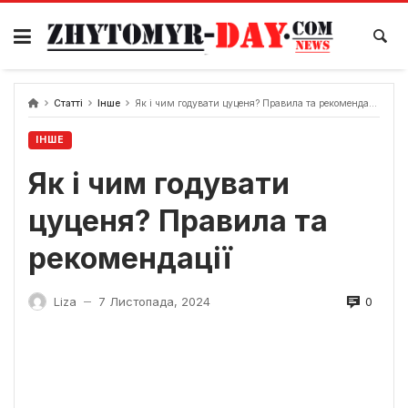
Skip
to
content
Статті
Інше
Як і чим годувати цуценя? Правила та рекомендації
ІНШЕ
Як і чим годувати
цуценя? Правила та
рекомендації
0
Liza
7 Листопада, 2024
—