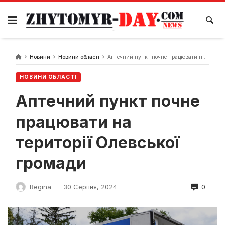
Skip
to
content
Новини
Новини області
Аптечний пункт почне працювати на території Олевської громади
НОВИНИ ОБЛАСТІ
Аптечний пункт почне
працювати на
території Олевської
громади
0
Regina
30 Серпня, 2024
—