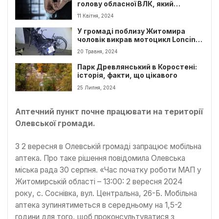
голову обласної ВЛК, який
торгував діагнозами
11 Квітня, 2024
У громаді поблизу Житомира
чоловік викрав мотоцикл Loncin,
залишений біля магазину
20 Травня, 2024
Парк Древлянський в Коростені:
історія, факти, що цікавого
25 Липня, 2024
Аптечний пункт почне працювати на території
Олевської громади.
З 2 вересня в Олевській громаді запрацює мобільна
аптека. Про таке рішення повідомила Олевська
міська рада 30 серпня. «Час початку роботи МАП у
Житомирській області – 13:00: 2 вересня 2024
року, с. Соснівка, вул. Центральна, 26-Б. Мобільна
аптека зупинятиметься в середньому на 1,5-2
години для того, щоб проконсультуватися з