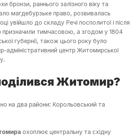
и бронзи, раннього залізного віку та
мало магдебурзьке право, розвивалась
році увійшло до складу Речі посполитої і після
 призначили тимчасовою, а згодом у 1804
ької губернії, також цього року було
р-адміністративний центр Житомирської
у.
 поділився Житомир?
но на два райони: Корольовський та
итомира
охоплює центральну та східну