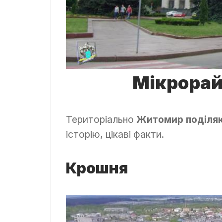
Мікрора
Територіально
Житомир поділяю
історію, цікаві факти.
Крошня