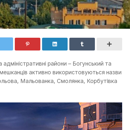
а адміністративні райони – Богунський та
мешканців активно використовуються назви
Польова, Мальованка, Смолянка, Корбутівка