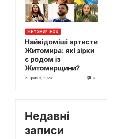
ЖИТОМИР ІНФО
Найвідоміші артисти
Житомира: які зірки
є родом із
Житомирщини?
0
21 Травня, 2024
Недавні
записи