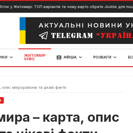
томирі: ТОП варіантів та чому варто обрати Jooble для пошуку?
ЖИТОМИР
ИКИ
АФІША
РОЗВАГИ
БІ
ІНФО
опис мікрорайонів та цікаві факти
А
ира – карта, опис