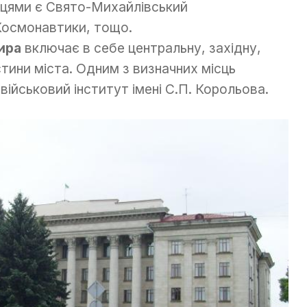
сцями є Свято-Михайлівський
Космонавтики, тощо.
мира
включає в себе центральну, західну,
астини міста. Одним з визначних місць
військовий інститут імені С.П. Корольова.