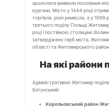
археологи виявили поселення епох
кургани. Місто у 1444 році отри
торгівля, різні ремесла, а у 1569 
третього поділу Польщі Житомир
році і постійною столицею Волинс
затверджено герб міста. Житоми
області та Житомирського район
На які райони
Адміністративно Житомир поділе
Богунський.
Корольовський район Ж