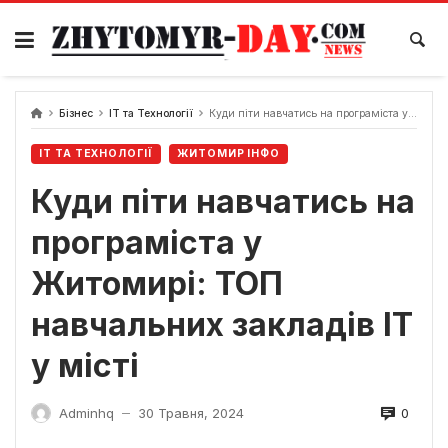
Skip
to
content
Бізнес
ІТ та Технології
Куди піти навчатись на програміста у Житомирі: ТОП навчальних закладів ІТ у місті
ІТ ТА ТЕХНОЛОГІЇ
ЖИТОМИР ІНФО
Куди піти навчатись на
програміста у
Житомирі: ТОП
навчальних закладів ІТ
у місті
0
Adminhq
30 Травня, 2024
—