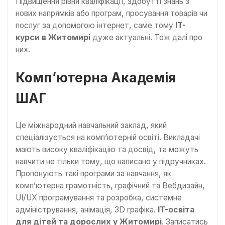
Підвищення рівня кваліфікації, здобутті знань з
нових напрямків або програм, просування товарів чи
послуг за допомогою інтернет, саме тому
IT-
курси в Житомирі
дуже актуальні. Тож далі про
них.
Комп’ютерна Академія
ШАГ
Це міжнародний навчальний заклад, який
спеціалізується на комп’ютерній освіті. Викладачі
мають високу кваліфікацію та досвід, та можуть
навчити не тільки тому, що написано у підручниках.
Пропонують такі програми за навчання, як
комп’ютерна грамотність, графічний та Вебдизайн,
UI/UX програмування та розробка, системне
адміністрування, анімація, 3D графіка.
IT-освіта
для дітей та дорослих у Житомирі
. Записатись