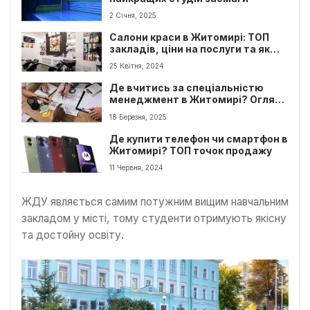
2 Січня, 2025
Салони краси в Житомирі: ТОП
закладів, ціни на послуги та як
обрати найкращий салон
25 Квітня, 2024
Де вчитись за спеціальністю
менеджмент в Житомирі? Огляд
найкращих Вузів
18 Березня, 2025
Де купити телефон чи смартфон в
Житомирі? ТОП точок продажу
11 Червня, 2024
ЖДУ являється самим потужним вищим навчальним
закладом у місті, тому студенти отримують якісну
та достойну освіту.