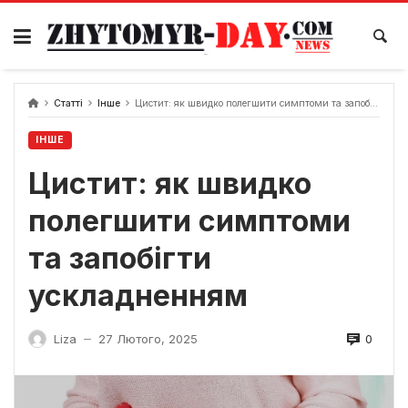
Skip
to
content
Статті
Інше
Цистит: як швидко полегшити симптоми та запобігти ускладненням
ІНШЕ
Цистит: як швидко
полегшити симптоми
та запобігти
ускладненням
0
Liza
27 Лютого, 2025
—