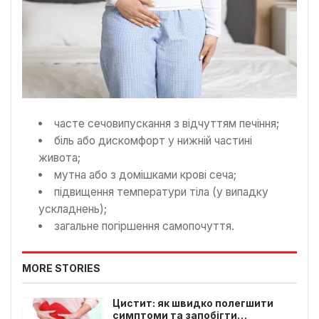
часте сечовипускання з відчуттям печіння;
біль або дискомфорт у нижній частині
живота;
мутна або з домішками крові сеча;
підвищення температури тіла (у випадку
ускладнень);
загальне погіршення самопочуття.
MORE STORIES
Цистит: як швидко полегшити
симптоми та запобігти