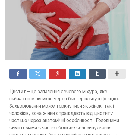
Цистит – це запалення сечового міхура, яке
найчастіше виникає через бактеріальну інфекцію.
Захворювання може торкнутися як жінок, так і
чоловіків, хоча жінки страждають від циститу
частіше через анатомічні особливості. Головними
симптомами є часте і болісне сечовипускання,
відчуття печіння, біль у нижній частині живота, а