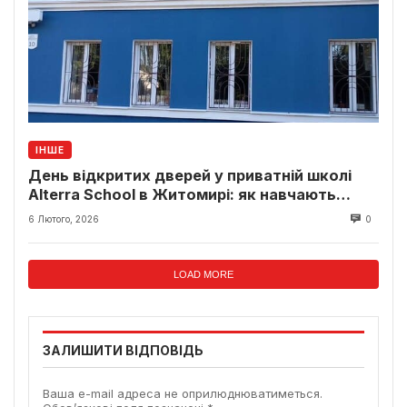
ІНШЕ
День відкритих дверей у приватній школі
Alterra School в Житомирі: як навчають
дітей у сучасному форматі
6 Лютого, 2026
0
LOAD MORE
ЗАЛИШИТИ ВІДПОВІДЬ
Ваша e-mail адреса не оприлюднюватиметься.