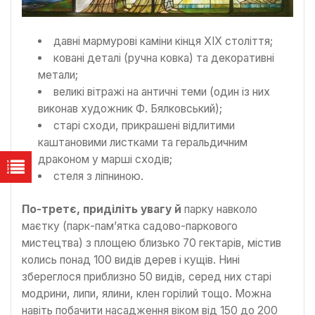
давні мармурові каміни кінця ХІХ століття;
ковані деталі (ручна ковка) та декоративні
метали;
великі вітражі на античні теми (один із них
виконав художник Ф. Бялковський);
старі сходи, прикрашені відлитими
каштановими листками та геральдичним
драконом у марші сходів;
стеля з ліпниною.
По-третє, приділіть увагу й
парку навколо
маєтку (парк-пам’ятка садово-паркового
мистецтва) з площею близько 70 гектарів, містив
колись понад 100 видів дерев і кущів. Нині
збереглося приблизно 50 видів, серед них старі
модрини, липи, ялини, клен горілий тощо. Можна
навіть побачити насадження віком від 150 до 200