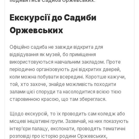
подивитись Садиба Оржевських
.
Екскурсії до Садиби
Оржевських
Офіційно садиба не завжди відкрита для
відвідування як музей, бо приміщення
використовуються навчальним закладом. Проте
періодично організовують дні відкритих дверей,
коли можна побувати всередині. Коротше кажучи,
той, хто захоче, знайде можливість походити
залами цієї споруди та насолодитися всією тією
старовинною красою, що там збереглася.
Щодо екскурсій, то їх проводить сам коледж або
місцеві ініціативні групи. Зазвичай, на них показують
інтер’єри палацу, експонати, проводять тематичні
розповіді про історію родини Оржевських,