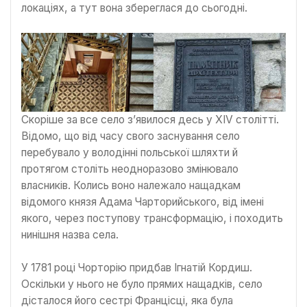
локаціях, а тут вона збереглася до сьогодні.
Скоріше за все село з’явилося десь у XIV столітті.
Відомо, що від часу свого заснування село
перебувало у володінні польської шляхти й
протягом століть неодноразово змінювало
власників. Колись воно належало нащадкам
відомого князя Адама Чарторийського, від імені
якого, через поступову трансформацію, і походить
нинішня назва села.
У 1781 році Чорторію придбав Ігнатій Кордиш.
Оскільки у нього не було прямих нащадків, село
дісталося його сестрі Францісці, яка була