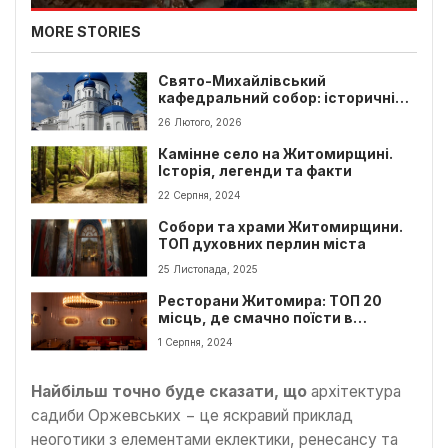
MORE STORIES
Свято-Михайлівський
кафедральний собор: історичні
факти та богослужіння
26 Лютого, 2026
Камінне село на Житомирщині.
Історія, легенди та факти
22 Серпня, 2024
Собори та храми Житомирщини.
ТОП духовних перлин міста
25 Листопада, 2025
Ресторани Житомира: ТОП 20
місць, де смачно поїсти в
Житомирі
1 Серпня, 2024
Найбільш точно буде сказати, що
архітектура
садиби Оржевських − це яскравий приклад
неоготики з елементами еклектики, ренесансу та