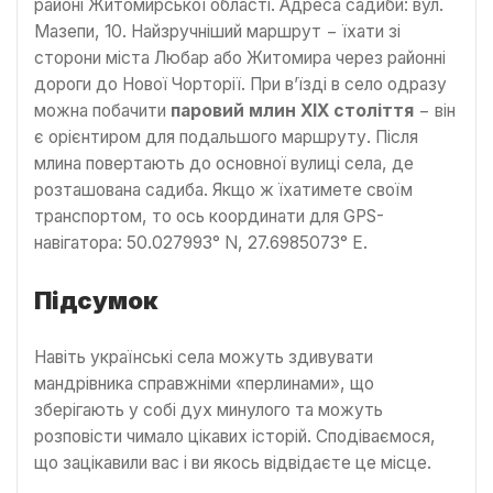
районі Житомирської області. Адреса садиби: вул.
Мазепи, 10. Найзручніший маршрут − їхати зі
сторони міста Любар або Житомира через районні
дороги до Нової Чорторії. При в’їзді в село одразу
можна побачити
паровий млин ХІХ століття
− він
є орієнтиром для подальшого маршруту. Після
млина повертають до основної вулиці села, де
розташована садиба. Якщо ж їхатимете своїм
транспортом, то ось координати для GPS-
навігатора: 50.027993° N, 27.6985073° E.
Підсумок
Навіть українські села можуть здивувати
мандрівника справжніми «перлинами», що
зберігають у собі дух минулого та можуть
розповісти чимало цікавих історій. Сподіваємося,
що зацікавили вас і ви якось відвідаєте це місце.