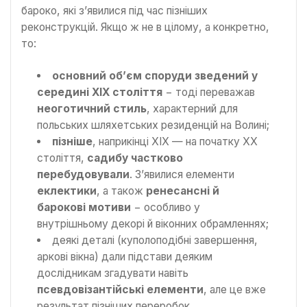
бароко, які з’явилися під час пізніших
реконструкцій. Якщо ж не в цілому, а конкретно,
то:
основний об’єм споруди зведений у
середині XIX століття
− тоді переважав
неоготичний стиль
, характерний для
польських шляхетських резиденцій на Волині;
пізніше
, наприкінці XIX — на початку XX
століття,
садибу частково
перебудовували
. З’явилися елементи
еклектики
, а також
ренесансні й
барокові мотиви
− особливо у
внутрішньому декорі й віконних обрамленнях;
деякі деталі (куполоподібні завершення,
аркові вікна) дали підстави деяким
дослідникам згадувати навіть
псевдовізантійські елементи
, але це вже
результат пізніших переробок.