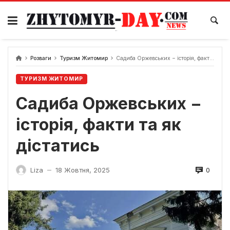
Skip
to
content
Розваги
Туризм Житомир
Садиба Оржевських − історія, факти та як дістатись
ТУРИЗМ ЖИТОМИР
Садиба Оржевських −
історія, факти та як
дістатись
0
Liza
18 Жовтня, 2025
—