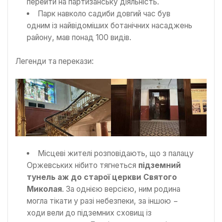
перейти на партизанську діяльність.
Парк навколо садиби довгий час був
одним із найвідоміших ботанічних насаджень
району, мав понад 100 видів.
Легенди та перекази:
Місцеві жителі розповідають, що з палацу
Оржевських нібито тягнеться
підземний
тунель аж до старої церкви Святого
Миколая
. За однією версією, ним родина
могла тікати у разі небезпеки, за іншою −
ходи вели до підземних сховищ із