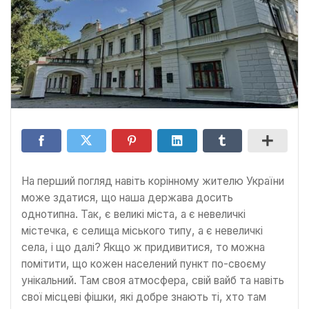
На перший погляд навіть корінному жителю України
може здатися, що наша держава досить
однотипна. Так, є великі міста, а є невеличкі
містечка, є селища міського типу, а є невеличкі
села, і що далі? Якщо ж придивитися, то можна
помітити, що кожен населений пункт по-своєму
унікальний. Там своя атмосфера, свій вайб та навіть
свої місцеві фішки, які добре знають ті, хто там