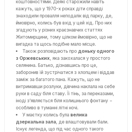
коштовностями. Деякі старожили навіть
кажуть, що у 1970-х роках діти справді
знаходили провалля неподалік від парку, де,
ймовірно, колись був вхід у цей хід. Про них
згадують у різних краєзнавчих статтях
Житомирщини, тому цілком ймовірно, що не
вигадка та щось подібне мало місце.
Також розповідають про
доньку одного
з Оржевських
, яка закохалася у простого
селянина. Батько, дізнавшись про це,
заборонив їй зустрічатися з хлопцем і віддав
заміж за багатого пана. Кажуть, що не
витримавши розлуки, дівчина наклала на себе
руки в саду біля ставу. Її тінь, за переказами,
іноді з’являється біля колишнього фонтану −
особливо в туманні літні ночі.
У маєтку колись була
велика
дзеркальна зала
, де влаштовували бали.
Існує легенда, що під час одного такого