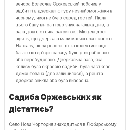
вечора Болеслав Оржевський побачив у
відбитті в дзеркалі фігуру незнайомої жінки в
чорному, якої не було серед гостей. Після
цього балу він раптово зник на кілька днів, а
зала довго стояла закритою. Місцеві досі
вірять, що дзеркала мали магічні властивості.
На жаль, після революції та колективізації
багато інтер’єрів палацу було розграбовано
або перебудовано. Дзеркальна зала, яка
колись була окрасою садиби, була частково
демонтована (два залишилося), а решта
дзеркал зникла або була вивезена.
Садиба Оржевських як
дістатись?
Село Нова Чортория знаходиться в Любарському