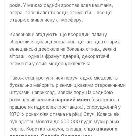
років. У межах садиби зростає алея каштанів,
озера, зелені алеї та водні елементи − все це
створює живописну атмосферу.
Краєзнавці згадують, що всередині палацу
збереглися цікаві декоративні деталі: два старих
венеціанські дзеркала на бокових стінах, великі
вітражі, одна із фрамуг дверей, декоративні
елементи у стилі модерн/еклектика.
Також слід прогулятися поруч, адже місцевість
буквально майорить різними цікавими старовинними
штуками, наприклад, зовсім поруч із садибою
розміщений великий
паровий млин
(сьогодні він
працює як гідроелектростанція.), споруджений у
1870-х роках біля ставка на річці Случ. Колись він
був здатен молоти до 500 000 пудів муки різних
сортів. Коротко кажучи, справді є
що цікавого