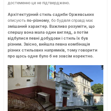
достеменно це не підтверджено.
Архітектурний стиль садиби Оржевських
описують
по-різному
, бо будівля справді має
змішаний характер. Важливо розуміти, що
спершу вона мала один вигляд, а потім
відбулися певні добудови і стиль їх був
різним. Звісно, вийшла певна комбінація
різних стильових напрямків, тому говорити
про щось одне було б не зовсім коректно.