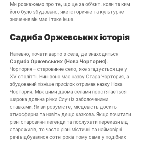
Ми розкажемо про те, що це за об’єкт, коли та ким
його було збудовано, яке історичне та культурне
значення він має і таке інше.
Садиба Оржевських історія
Напевно, почати варто з села, де знаходиться
Садиба Оржевських (Нова Чортория)
.
Чортория – старовинне село, яке згадується ще у
XV столітті. Нині воно має назву Стара Чортория, а
збудований пізніше присілок отримав назву Нова
Чортория. Між цими двома селами простягається
широка долина річки Случ із заболоченими
ставками. Як ви розумієте, місцевість досить
атмосферна та навіть дещо казкова. Якщо почитати
різні старовинні легенди та послухати перекази від
старожилів, то часто різні містичні та неймовірні
речі відбувалися сотні років тому саме у подібних