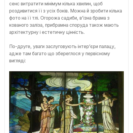
сенс витратити мінімум кілька хвилин, щоб
роздивитися її з усіх боків. Можна й зробити кілька
фото на її тлі. Огорожа садиби, в’їзна брама з
кованого заліза, прибрамна споруда також мають
архітектурну і естетичну цінність.
По-друге, уваги заслуговують інтер’єри палацу,
адже там багато що збереглося у первісному
вигляді: