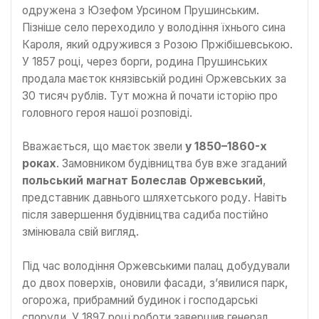
одружена з Юзефом Урсином Прушинським.
Пізніше село переходило у володіння їхнього сина
Кароля, який одружився з Розою Пржібішевською.
У 1857 році, через борги, родина Прушинських
продала маєток князівській родині Оржевських за
30 тисяч рублів. Тут можна й почати історію про
головного героя нашої розповіді.
Вважається, що маєток звели
у
1850–1860-х
роках
. Замовником будівництва був вже згаданий
польський магнат Болеслав Оржевський
,
представник давнього шляхетського роду. Навіть
після завершення будівництва садиба постійно
змінювала свій вигляд.
Під час володіння Оржевськими палац добудували
до двох поверхів, оновили фасади, з’явилися парк,
огорожа, прибрамний будинок і господарські
споруди. У 1897 році роботи завершив генерал