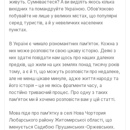
живуть. Сумніваєтеся? А ви виділіть якось кілька
вихідних та помандруйте Україною. Обов’язково
побувайте не лише у великих містах, що популярні
серед туристів, а й у невеличких населених
пунктах.
В Україні є чимало різноманітних пам’яток. Кожна з
них може розповісти свою цікаву історію. Деякі з
них здатні повідати нам щось про наших далеких
предків, що жили на цих землях понад тисячу років
тому, а є й ті, що можуть розповісти про недалеке,
але не менш цікаве минуле, адже життя народу та
його історія – це не якісь фрагменти часу, а
постійно триваючий процес. Про одну з таких
пам’яток ми й хочемо розповісти вам у цій статті.
Мова піде про пам’ятку в селі Нова Чортория
Любарського району Житомирської області, що
іменується Садибою Прушинських-Оржевських.