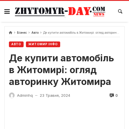
Skip
to
content
Бізнес
Авто
Де купити автомобіль в Житомирі: огляд авторинку Житомира
АВТО
ЖИТОМИР ІНФО
Де купити автомобіль
в Житомирі: огляд
авторинку Житомира
0
Adminhq
23 Травня, 2024
—