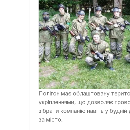
Полігон має облаштовану територ
укріпленнями, що дозволяє прово
зібрати компанію навіть у будній
за місто.