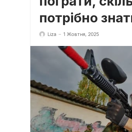
пограти, скіл
потрібно знат
Liza
1 Жовтня, 2025
—