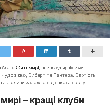
нтбол в
Житомирі
, найпопулярнішими
 Чудодієво, Виберт та Пантера. Вартість
н з людини залежно від пакета послуг.
мирі – кращі клуби