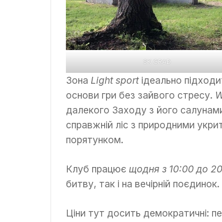
SK GRAD
Зона
Light sport
ідеально підходи
основи гри без зайвого стресу.
W
далекого Заходу з його салунам
справжній ліс з природними укр
порятунком.
Клуб працює
щодня з 10:00 до 20
битву, так і на вечірній поєдинок.
Ціни тут досить демократичні: пе