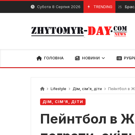
Skip
Субота 8 Серпня 2026
TRENDING
Браслети для
29 Квітня, 2025
to
content
ГОЛОВНА
НОВИНИ
РУБР
Lifestyle
Дім, сім’я, діти
Пейнтбол в Жи
ДІМ, СІМ’Я, ДІТИ
Пейнтбол в Ж