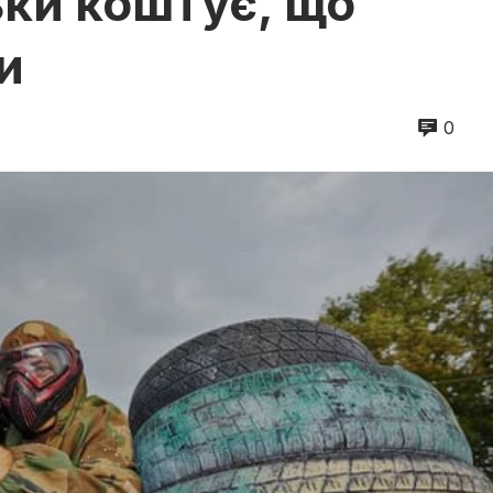
ьки коштує, що
и
0