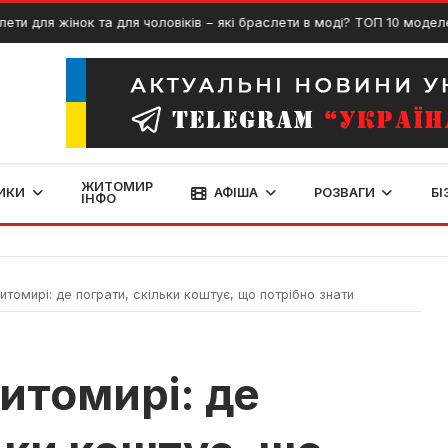
 жінок та для чоловіків − які браслети в моді? ТОП 10 моделей
ЖИТОМИР
ИКИ
АФІША
РОЗВАГИ
БІ
ІНФО
томирі: де пограти, скільки коштує, що потрібно знати
итомирі: де