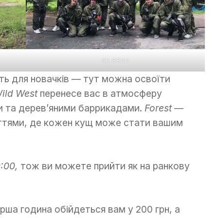
SK GRAD
ть для новачків — тут можна освоїти
ild West
перенесе вас в атмосферу
и та дерев’яними баррикадами.
Forest
—
иттями, де кожен кущ може стати вашим
:00,
тож ви можете прийти як на ранкову
рша година обійдеться вам у 200 грн, а