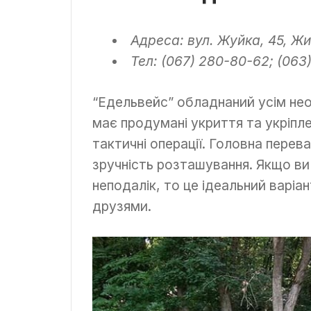
Адреса: вул. Жуйка, 45, Ж
Тел: (067) 280-80-62; (063
“Едельвейс” обладнаний усім не
має продумані укриття та укріпл
тактичні операції. Головна перева
зручність розташування. Якщо ви
неподалік, то це ідеальний варіа
друзями.