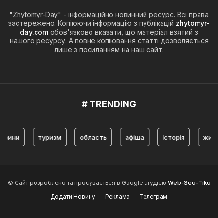
"Zhytomyr-Day" - інформаційно новинний ресурс. Всі права
застережено. Копіюючи інформацію з публікацій
zhytomyr-
day.com
обов'язково вказати, що матеріал взятий з
нашого ресурсу. А повне копіювання статті дозволяється
лише з посиланням на наш сайт.
# TRENDING
туризм
область
афіша
Історія
житомир
© Сайт розроблено та просувається в Google студією
Web-Seo-Tiko
Додати Новину
Реклама
Телеграм