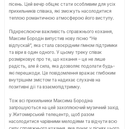
пісень. Цей вечір обіцяє стати особливим для усіх
прихильників співака, які зможуть насолодитися
теплою романтичною атмосферою його виступу.
Підкреслюючи важливість справжнього кохання,
Максим Бородін випустив нову пісню “Не
відпускай”, яка стала своєрідним гімном підтримки
та віри в один одного. У цьому треку співак
розмірковує про те, що кохання – це не лише
радість, але й сила, яка дозволяє подолати будь-
які перешкоди. Це повідомлення вражає глибоким
внутрішнім змістом та надихає слухачів на
позитивні дії та взаємопідтримку.
Тож всі прихильники Максима Бородіна
запрошуються на цей захоплюючий музичний захід
у Житомирський телецентр, щоб разом
насолодитися чарівними мелодіями та відчути всю
силу справжнього кохання, яке лунає у піснях цього