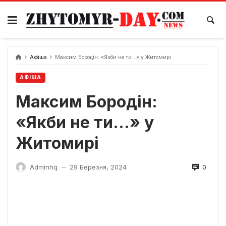
Skip
to
content
Афіша
Максим Бородін: «Якби не ти…» у Житомирі
АФІША
Максим Бородін:
«Якби не ти…» у
Житомирі
0
Adminhq
29 Березня, 2024
—