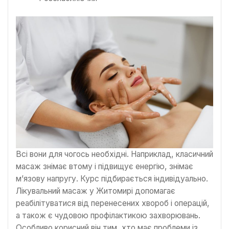
Всі вони для чогось необхідні. Наприклад, класичний
масаж знімає втому і підвищує енергію, знімає
м’язову напругу. Курс підбирається індивідуально.
Лікувальний масаж у Житомирі допомагає
реабілітуватися від перенесених хвороб і операцій,
а також є чудовою профілактикою захворювань.
Особливо корисний він тим, хто має проблеми із