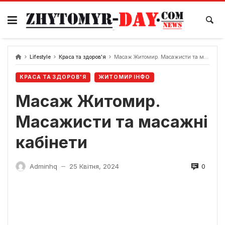
Skip
to
content
Lifestyle
Краса та здоров'я
Масаж Житомир. Масажисти та масажні кабінети
КРАСА ТА ЗДОРОВ'Я
ЖИТОМИР ІНФО
Масаж Житомир.
Масажисти та масажні
кабінети
0
Adminhq
25 Квітня, 2024
—