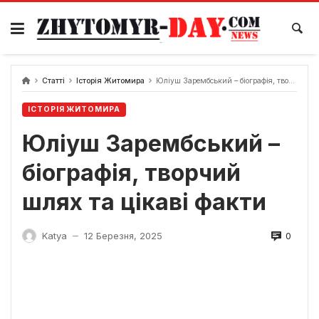
Skip
to
content
Статті
Історія Житомира
Юліуш Зарембський – біографія, творчий шлях та цікаві факти
ІСТОРІЯ ЖИТОМИРА
Юліуш Зарембський –
біографія, творчий
шлях та цікаві факти
0
Katya
12 Березня, 2025
—