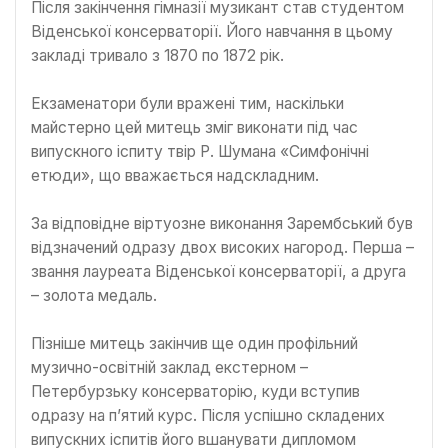
Після закінчення гімназії музикант став студентом
Віденської консерваторії. Його навчання в цьому
закладі тривало з 1870 по 1872 рік.
Екзаменатори були вражені тим, наскільки
майстерно цей митець зміг виконати під час
випускного іспиту твір Р. Шумана «Симфонічні
етюди», що вважається надскладним.
За відповідне віртуозне виконання Зарембський був
відзначений одразу двох високих нагород. Перша –
звання лауреата Віденської консерваторії, а друга
– золота медаль.
Пізніше митець закінчив ще один профільний
музично-освітній заклад екстерном –
Петербурзьку консерваторію, куди вступив
одразу на п’ятий курс. Після успішно складених
випускних іспитів його вшанувати дипломом