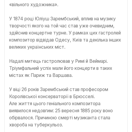
«вільного художника».
У 1874 році Юліуш Зарембський, вплив на музику
творчості якого на той час став уже очевидним,
здійснив концертне турне. У рамках цих гастролей
композитор відвідав Одесу, Київ та декілька інших
великих українських міст.
Надалі митець гастролював у Римі й Веймарі.
Тріумфальний успіх мали його концерти в таких
містах як Париж та Варшава.
У віці 26 років Зарембський став професором
Королівської консерваторії в Брюсселі.
Але життя цього геніального композитора
виявилося недовгим: 25 вересня 1885 року воно
обірвалося. Причиною смерті музиканта стала
хвороба на туберкульоз.