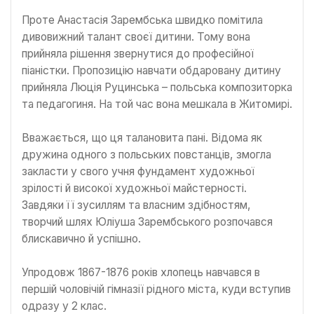
Проте Анастасія Зарембська швидко помітила
дивовижний талант своєї дитини. Тому вона
прийняла рішення звернутися до професійної
піаністки. Пропозицію навчати обдаровану дитину
прийняла Люція Руцинська – польська композиторка
та педагогиня. На той час вона мешкала в Житомирі.
Вважається, що ця талановита пані. Відома як
дружина одного з польських повстанців, змогла
закласти у свого учня фундамент художньої
зрілості й високої художньої майстерності.
Завдяки її зусиллям та власним здібностям,
творчий шлях Юліуша Зарембського розпочався
блискавично й успішно.
Упродовж 1867-1876 років хлопець навчався в
першій чоловічій гімназії рідного міста, куди вступив
одразу у 2 клас.