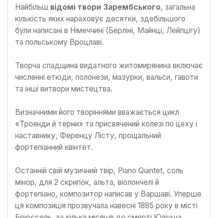
Найбільш
відомі твори Зарембського
, загальна
кількість яких нараховує десятки, здебільшого
були написані в Німеччині (Берліні, Майнці, Лейпцігу)
та польському Вроцлаві.
Творча спадщина видатного житомирянина включає
численні етюди, полонези, мазурки, вальси, гавоти
та інші витвори мистецтва.
Визначними його творіннями вважається цикл
«Троянди й терни» та присвячений колезі по цеху і
наставнику, Ференцу Лісту, прощальний
фортепіанний квінтет.
Останній свій музичний твір, Piano Quintet, соль
мінор, для 2 скрипок, альта, віолончелі й
фортепіано, композитор написав у Варшаві. Уперше
ця композиція прозвучала навесні 1885 року в місті
Брюссель, за кілька місяців до смерті Юліуша.