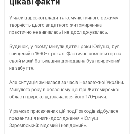
цікаві факти
У часи царської влади та комуністичного режиму
творчість цього видатного житомирянина
практично не вивчалась і не досліджувалась.
Будинок, у якому минули дитячі роки Юліуша, був
знищений в 1960-х роках. Фактично композитор на
своїй малій батьківщині донедавна був приречений
на забуття.
Але ситуація змінилася за часів Незалежної України.
Минулого року в обласному центрі Житомирської
області широко відзначалося його 170-річчя.
У рамках присвячених цій події заходів відбулася
презентація книги-дослідження «Юліуш
Зарембський: відомий і невідомий».