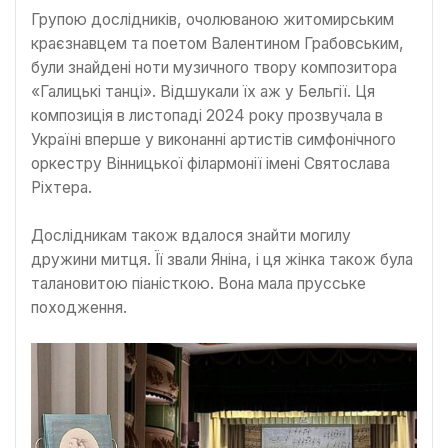
Групою дослідників, очолюваною житомирським
краєзнавцем та поетом Валентином Грабовським,
були знайдені ноти музичного твору композитора
«Галицькі танці». Відшукали їх аж у Бельгії. Ця
композиція в листопаді 2024 року прозвучала в
Україні вперше у виконанні артистів симфонічного
оркестру Вінницької філармонії імені Святослава
Ріхтера.
Дослідникам також вдалося знайти могилу
дружини митця. Її звали Яніна, і ця жінка також була
талановитою піаністкою. Вона мала прусське
походження.