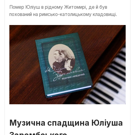
Помер Юліуш в рідному Житомирі, де й був
похований на римсько-католицькому кладовищі.
Музична спадщина Юліуша