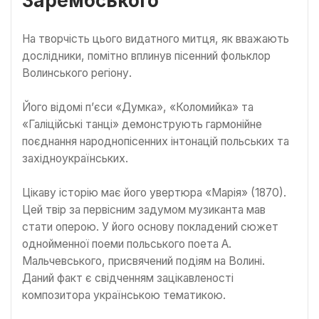
Зарембського
На творчість цього видатного митця, як вважають
дослідники, помітно вплинув пісенний фольклор
Волинського регіону.
Його відомі п’єси «Думка», «Коломийка» та
«Галіційські танці» демонструють гармонійне
поєднання народнопісенних інтонацій польських та
західноукраїнських.
Цікаву історію має його увертюра «Марія» (1870).
Цей твір за первісним задумом музиканта мав
стати оперою. У його основу покладений сюжет
однойменної поеми польського поета А.
Мальчевського, присвячений подіям на Волині.
Даний факт є свідченням зацікавленості
композитора українською тематикою.