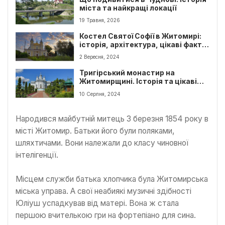
міста та найкращі локації
19 Травня, 2026
Костел Святої Софії в Житомирі:
історія, архітектура, цікаві факти
та як дістатися
2 Вересня, 2024
Тригірський монастир на
Житомирщині. Історія та цікаві
факти
10 Серпня, 2024
Народився майбутній митець 3 березня 1854 року в
місті Житомир. Батьки його були поляками,
шляхтичами. Вони належали до класу чиновної
інтелігенції.
Місцем служби батька хлопчика була Житомирська
міська управа. А свої неабиякі музичні здібності
Юліуш успадкував від матері. Вона ж стала
першою вчителькою гри на фортепіано для сина.