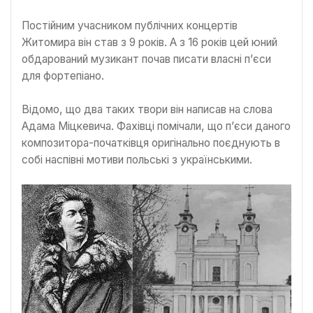
Постійним учасником публічних концертів
Житомира він став з 9 років. А з 16 років цей юний
обдарований музикант почав писати власні п’єси
для фортепіано.
Відомо, що два таких твори він написав на слова
Адама Міцкевича. Фахівці помічали, що п’єси даного
композитора-початківця оригінально поєднують в
собі наспівні мотиви польські з українськими.