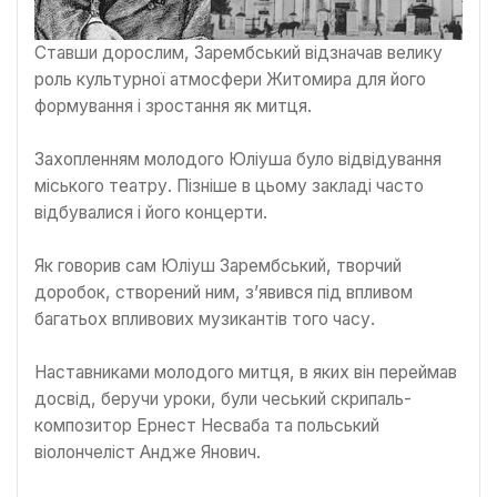
Ставши дорослим, Зарембський відзначав велику
роль культурної атмосфери Житомира для його
формування і зростання як митця.
Захопленням молодого Юліуша було відвідування
міського театру. Пізніше в цьому закладі часто
відбувалися і його концерти.
Як говорив сам Юліуш Зарембський, творчий
доробок, створений ним, з’явився під впливом
багатьох впливових музикантів того часу.
Наставниками молодого митця, в яких він переймав
досвід, беручи уроки, були чеський скрипаль-
композитор Ернест Несваба та польський
віолончеліст Андже Янович.