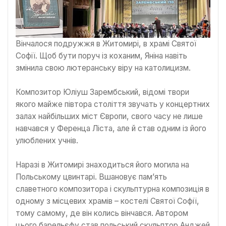
Вінчалося подружжя в Житомирі, в храмі Святої
Софії. Щоб бути поруч із коханим, Яніна навіть
змінила свою лютеранську віру на католицизм.
Композитор Юліуш Зарембський, відомі твори
якого майже півтора століття звучать у концертних
залах найбільших міст Європи, свого часу не лише
навчався у Ференца Ліста, але й став одним із його
улюблених учнів.
Наразі в Житомирі знаходиться його могила на
Польському цвинтарі. Вшановує пам’ять
славетного композитора і скульптурна композиція в
одному з місцевих храмів – костелі Святої Софії,
тому самому, де він колись вінчався. Автором
цього барельєфу став польський скульптор Анджей