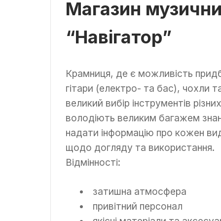
Магазин музични
“Навігатор”
Крамниця, де є можливість придб
гітари (електро- та бас), чохли т
великий вибір інструментів різни
володіють великим багажем знан
надати інформацію про кожен ви
щодо догляду та використання.
Відмінності:
затишна атмосфера
привітний персонал
якісні матеріали та аксесуа