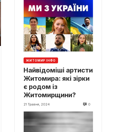
ЖИТОМИР ІНФО
Найвідоміші артисти
Житомира: які зірки
є родом із
Житомирщини?
0
21 Травня, 2024