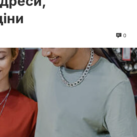
адреси,
ціни
0