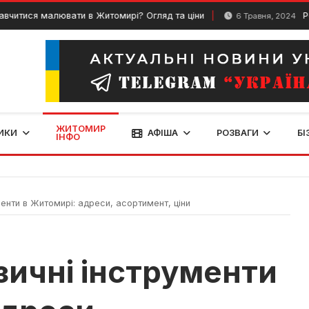
 малювати в Житомирі? Огляд та ціни
Розваги д
6 Травня, 2024
ЖИТОМИР
ИКИ
АФІША
РОЗВАГИ
БІ
ІНФО
енти в Житомирі: адреси, асортимент, ціни
зичні інструменти