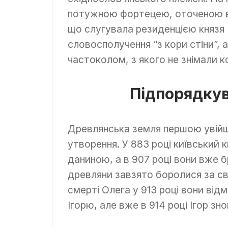
потужною фортецею, оточеною в
що слугувала резиденцією князя 
словосполучення “з кори стіни”,
частоколом, з якого не знімали к
Підпорядкув
Древлянська земля першою увійшла
утворення. У 883 році київський к
даниною, а в 907 році вони вже б
древляни завзято боролися за сво
смерті Олега у 913 році вони ві
Ігорю, але вже в 914 році Ігор зно