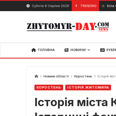
Skip
Субота 8 Серпня 2026
TRENDING
Біла жіноча сор
8 Травня, 2026
to
content
ГОЛОВНА
НОВИНИ
РУБР
Новини області
Коростень
Історія міс
КОРОСТЕНЬ
ІСТОРІЯ ЖИТОМИРА
Історія міста