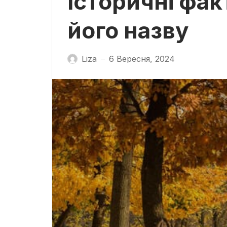
Історичні фак
його назву
Liza
6 Вересня, 2024
—