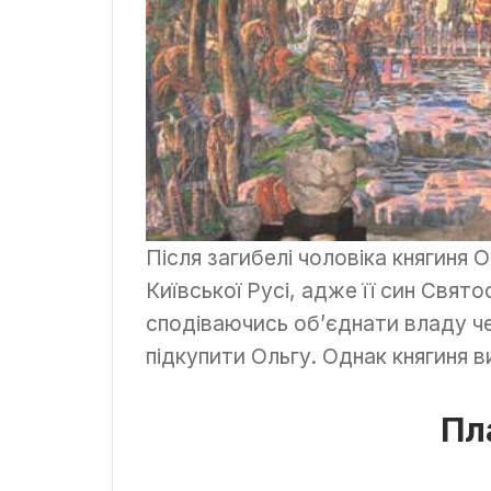
Після загибелі чоловіка княгиня 
Київської Русі, адже її син Свят
сподіваючись об’єднати владу ч
підкупити Ольгу. Однак княгиня в
Пл