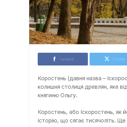
Facebook
X Twitter
Коростень (давня назва – Іскорос
колишня столиця древлян, яке від
княгиню Ольгу.
Коростень, або Іскоростень, як й
історію, що сягає тисячоліть. Ще