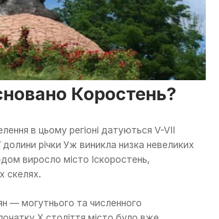
сновано Коростень?
елення в цьому регіоні датуються V-VІІ
ї долини річки Уж виникла низка невеликих
годом виросло місто Іскоростень,
х скелях.
ян — могутнього та численного
 початку X століття місто було вже