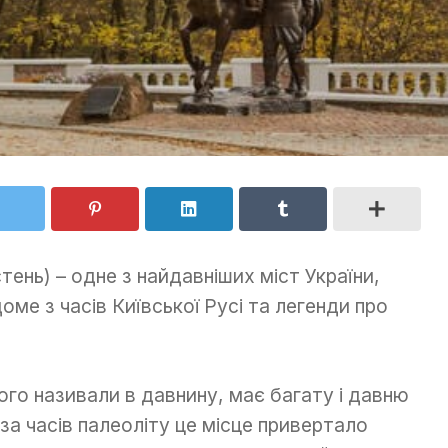
тень) – одне з найдавніших міст України,
оме з часів Київської Русі та легенди про
ого називали в давнину, має багату і давню
 за часів палеоліту це місце привертало