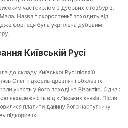
исоким частоколом з дубових стовбурів,
Мала. Назва “Іскоростень” походить від
 адже фортеця була укріплена дубовим
ору.
ання Київській Русі
 до складу Київської Русі після її
нязь Олег підкорив древлян і обклав їх
рали участь у його поході на Візантію. Однак
ю незалежність від київських князів. Після
дмовилися платити данину його наступнику
ву підкорив їх.