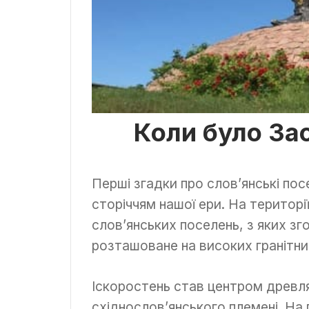
Коли було За
Перші згадки про слов’янські пос
сторіччям нашої ери. На територі
слов’янських поселень, з яких з
розташоване на високих гранітни
Іскоростень став центром древл
східнослов’янського племені. На