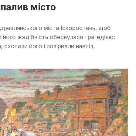
спалив місто
о древлянського міста Іскоростень, щоб
 його жадібність обернулася трагедією:
 схопили його і розірвали навпіл,