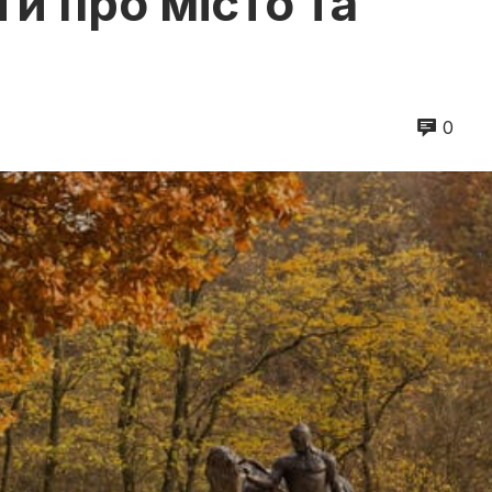
ти про місто та
0