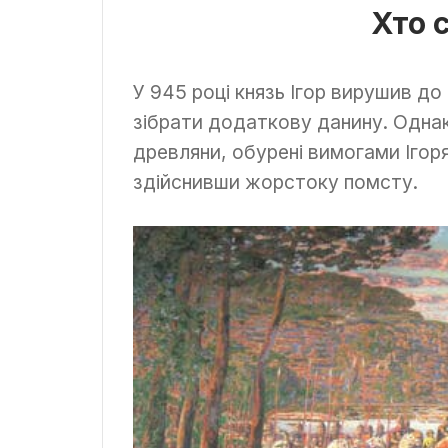
Хто 
У 945 році князь Ігор вирушив д
зібрати додаткову данину. Однак
древляни, обурені вимогами Ігоря,
здійснивши жорстоку помсту.