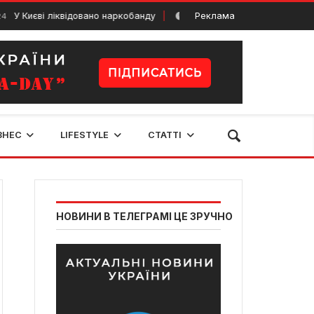
 ліквідовано наркобанду
Реклама
Леся Українка: перли
30 Жовтня, 2024
ЗНЕС
LIFESTYLE
СТАТТІ
НОВИНИ В ТЕЛЕГРАМІ ЦЕ ЗРУЧНО