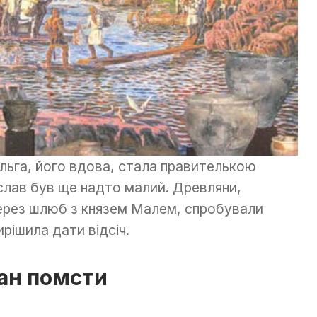
Ольга, його вдова, стала правителькою
ослав був ще надто малий. Древляни,
ерез шлюб з князем Малем, спробували
ирішила дати відсіч.
ан помсти