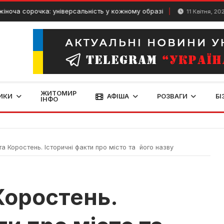
очка: універсальність у кожному образі
У Києві
11 Квітня, 2024
ЖИТОМИР
ИКИ
АФІША
РОЗВАГИ
БІ
ІНФО
та Коростень. Історичні факти про місто та його назву
 Коростень.