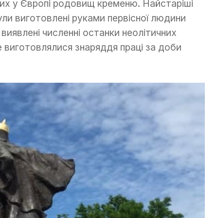
ших у Європі родовищ кременю. Найстаріші
були виготовлені руками первісної людини
7 виявлені численні останки неолітичних
е виготовлялися знаряддя праці за доби