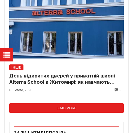
ІНШЕ
День відкритих дверей у приватній школі
Alterra School в Житомирі: як навчають
дітей у сучасному форматі
6 Лютого, 2026
0
LOAD MORE
ЗАЛИШИТИ ВІДПОВІДЬ