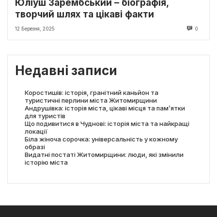
Юліуш Зарембський – біографія,
творчий шлях та цікаві факти
12 Березня, 2025
0
Недавні записи
Коростишів: історія, гранітний каньйон та
туристичні перлини міста Житомирщини
Андрушівка: історія міста, цікаві місця та пам’ятки
для туристів
Що подивитися в Чуднові: історія міста та найкращі
локації
Біла жіноча сорочка: універсальність у кожному
образі
Видатні постаті Житомирщини: люди, які змінили
історію міста