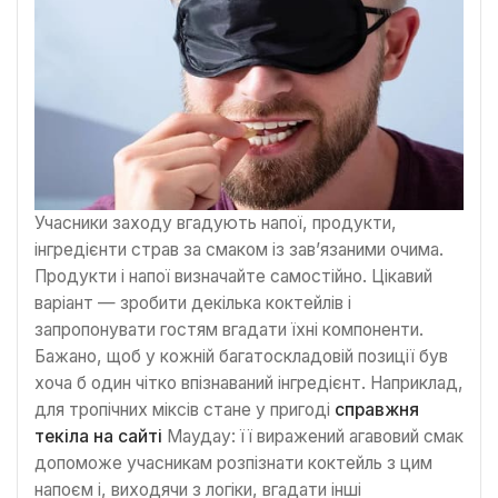
Учасники заходу вгадують напої, продукти,
інгредієнти страв за смаком із зав’язаними очима.
Продукти і напої визначайте самостійно. Цікавий
варіант — зробити декілька коктейлів і
запропонувати гостям вгадати їхні компоненти.
Бажано, щоб у кожній багатоскладовій позиції був
хоча б один чітко впізнаваний інгредієнт. Наприклад,
для тропічних міксів стане у пригоді
справжня
текіла на сайті
Маудау: її виражений агавовий смак
допоможе учасникам розпізнати коктейль з цим
напоєм і, виходячи з логіки, вгадати інші