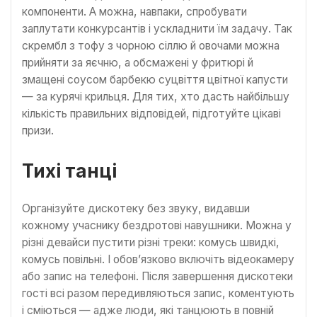
компоненти. А можна, навпаки, спробувати
заплутати конкурсантів і ускладнити їм задачу. Так
скрембл з тофу з чорною сіллю й овочами можна
прийняти за яєчню, а обсмажені у фритюрі й
змащені соусом барбекю суцвіття цвітної капусти
— за курячі крильця. Для тих, хто дасть найбільшу
кількість правильних відповідей, підготуйте цікаві
призи.
Тихі танці
Організуйте дискотеку без звуку, видавши
кожному учаснику бездротові навушники. Можна у
різні девайси пустити різні треки: комусь швидкі,
комусь повільні. І обов’язково включіть відеокамеру
або запис на телефоні. Після завершення дискотеки
гості всі разом передивляються запис, коментують
і сміються — адже люди, які танцюють в повній