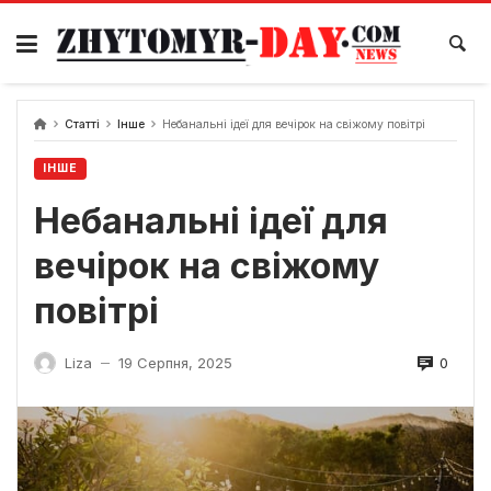
Skip
to
content
Статті
Інше
Небанальні ідеї для вечірок на свіжому повітрі
ІНШЕ
Небанальні ідеї для
вечірок на свіжому
повітрі
0
Liza
19 Серпня, 2025
—