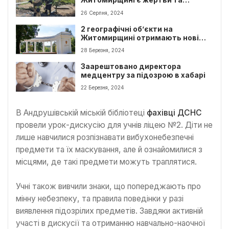
Житомирщині є жертви та
постраждалі
26 Серпня, 2024
2 географічні об’єкти на
Житомирщині отримають нові
назви
28 Березня, 2024
Заарештовано директора
медцентру за підозрою в хабарі
22 Березня, 2024
В Андрушівській міській бібліотеці
фахівці ДСНС
провели урок-дискусію для учнів ліцею №2. Діти не
лише навчилися розпізнавати вибухонебезпечні
предмети та їх маскування, але й ознайомилися з
місцями, де такі предмети можуть траплятися.
Учні також вивчили знаки, що попереджають про
мінну небезпеку, та правила поведінки у разі
виявлення підозрілих предметів. Завдяки активній
участі в дискусії та отриманню навчально-наочної