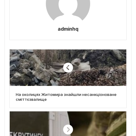
adminhq
На околицях Житомира знайшли несанкціоноване
сміттєзвалище