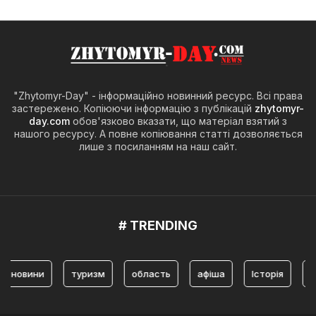
"Zhytomyr-Day" - інформаційно новинний ресурс. Всі права
застережено. Копіюючи інформацію з публікацій
zhytomyr-
day.com
обов'язково вказати, що матеріал взятий з
нашого ресурсу. А повне копіювання статті дозволяється
лише з посиланням на наш сайт.
# TRENDING
вини
туризм
область
афіша
Історія
житом