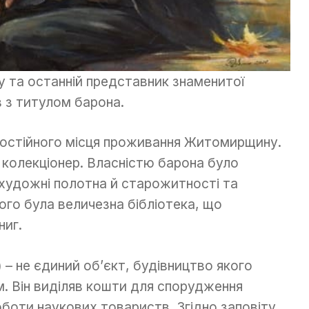
 та останній представник знаменитої
 з титулом барона.
постійного місця проживання Житомирщину.
а колекціонер. Власністю барона було
 художні полотна й старожитності та
ого була величезна бібліотека, що
ниг.
) – не єдиний об’єкт, будівництво якого
. Він виділяв кошти для спорудження
оботи наукових товариств. Згідно заповіту