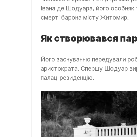
Івана де Шодуара, його особняк т
смерті барона місту Житомир.
Як створювався па
Його заснуванню передували роб
аристократа. Спершу Шодуар вир
палац-резиденцію.