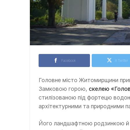
Facebook
X Twitter
Головне місто Житомирщини прив
Замковою горою,
скелею «Голов
стилізованою під фортецю водон
архітектурними та природними п
Його ландшафтною родзинкою й 