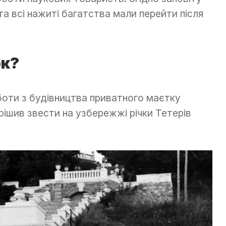
а всі нажиті багатства мали перейти після
рк?
оти з будівництва приватного маєтку
ішив звести на узбережжі річки Тетерів