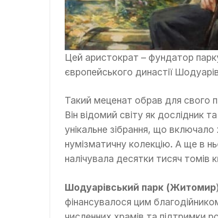
Цей аристократ – фундатор парку
європейського династії Шодуарів
Такий меценат обрав для свого 
Він відомий світу як дослідник т
унікальне зібрання, що включало
нумізматичну колекцію. А ще в нь
налічувала десятки тисяч томів к
Шодуарівський парк (Житомир
фінансувалося цим благодійником
численних храмів та підтримки р