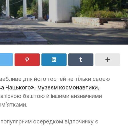
абливе для його гостей не тільки своєю
а Чацького»
,
музеєм космонавтики
,
апірною баштою й іншими визначними
ам’ятками.
популярним осередком відпочинку є