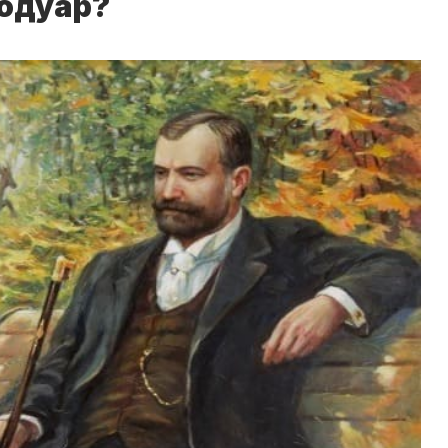
Шодуар?