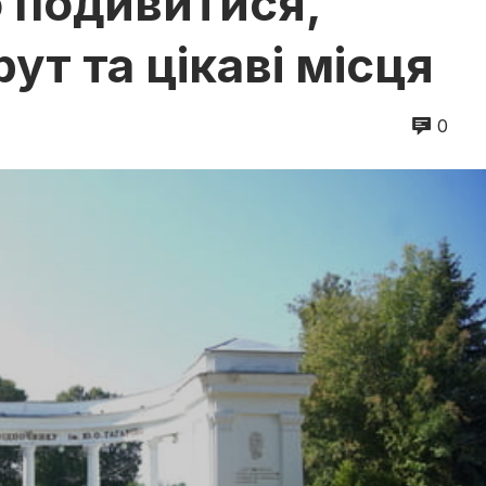
 подивитися,
ут та цікаві місця
0