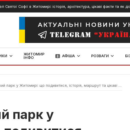
 Софії в Житомирі: історія, архітектура, цікаві факти та як дістатися
ЖИТОМИР
ИКИ
АФІША
РОЗВАГИ
БІ
ІНФО
 парк у Житомирі: що подивитися, історія, маршрут та цікаві місця
й парк у