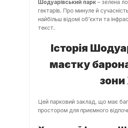
Шодуарівський парк
– зелена л
гектарів. Про минуле й сучасність 
найбільш відомі об’єкти та інфр
текст.
Історія Шодуа
маєтку барона
зони
Цей парковий заклад, що має баг
простором для приємного відпочи