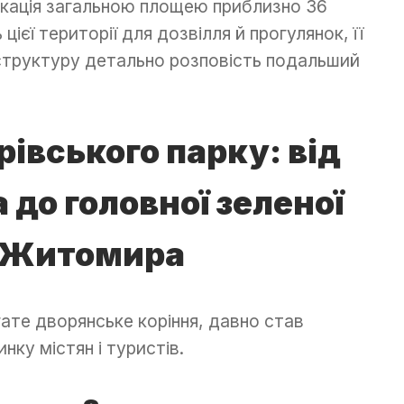
окація загальною площею приблизно 36
цієї території для дозвілля й прогулянок, її
аструктуру детально розповість подальший
рівського парку: від
 до головної зеленої
 Житомира
ате дворянське коріння, давно став
нку містян і туристів.