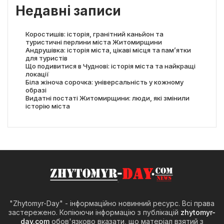
Недавні записи
Коростишів: історія, гранітний каньйон та
туристичні перлини міста Житомирщини
Андрушівка: історія міста, цікаві місця та пам’ятки
для туристів
Що подивитися в Чуднові: історія міста та найкращі
локації
Біла жіноча сорочка: універсальність у кожному
образі
Видатні постаті Житомирщини: люди, які змінили
історію міста
"Zhytomyr-Day" - інформаційно новинний ресурс. Всі права
застережено. Копіюючи інформацію з публікацій
zhytomyr-
day.com
обов'язково вказати, що матеріал взятий з