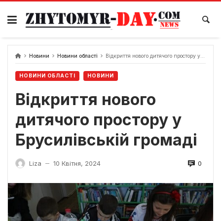
Skip
to
content
Новини
Новини області
Відкриття нового дитячого простору у Брусилівській громаді
НОВИНИ ОБЛАСТІ
НОВИНИ
Відкриття нового
дитячого простору у
Брусилівській громаді
0
Liza
10 Квітня, 2024
—