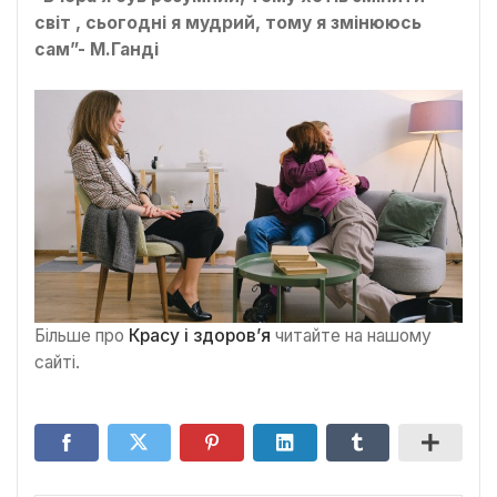
світ , сьогодні я мудрий, тому я змінююсь
сам”- М.Ганді
Більше про
Красу і здоров’я
читайте на нашому
сайті.