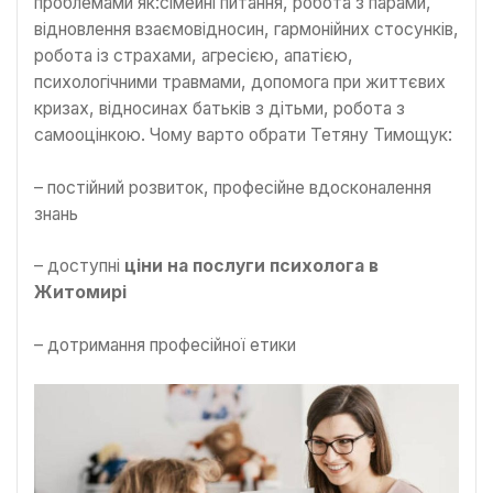
проблемами як:сімейні питання, робота з парами,
відновлення взаємовідносин, гармонійних стосунків,
робота із страхами, агресією, апатією,
психологічними травмами, допомога при життєвих
кризах, відносинах батьків з дітьми, робота з
самооцінкою. Чому варто обрати Тетяну Тимощук:
– постійний розвиток, професійне вдосконалення
знань
– доступні
ціни на послуги психолога в
Житомирі
– дотримання професійної етики