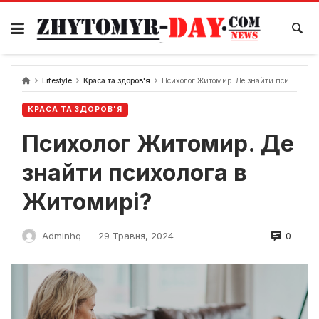
Skip
to
content
Lifestyle
Краса та здоров'я
Психолог Житомир. Де знайти психолога в Житомирі?
КРАСА ТА ЗДОРОВ'Я
Психолог Житомир. Де
знайти психолога в
Житомирі?
0
Adminhq
29 Травня, 2024
—