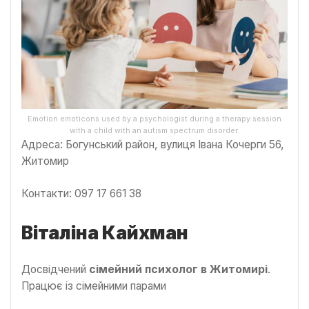
Emotion emoticons used by a psychologist during a therapy session
with a child with an autism spectrum disorder.
Адреса: Богунський район, вулиця Івана Кочерги 56,
Житомир
Контакти: 097 17 661 38
Віталіна Кайхман
Досвідчений
сімейний психолог в Житомирі
.
Працює із сімейними парами