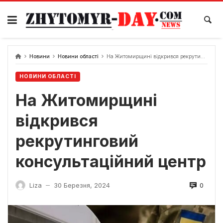
Skip
to
content
Новини
Новини області
На Житомирщині відкрився рекрутинговий консультаційний центр
НОВИНИ ОБЛАСТІ
На Житомирщині
відкрився
рекрутинговий
консультаційний центр
0
Liza
30 Березня, 2024
—