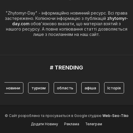
"Zhytomyr-Day" - інформаційно новинний ресурс. Всі права
застережено. Копіюючи інформацію з публікацій
zhytomyr-
day.com
обов'язково вказати, що матеріал взятий з
нашого ресурсу. А повне копіювання статті дозволяється
лише з посиланням на наш сайт.
# TRENDING
овини
туризм
область
афіша
Історія
жит
© Сайт розроблено та просувається в Google студією
Web-Seo-Tiko
Додати Новину
Реклама
Телеграм